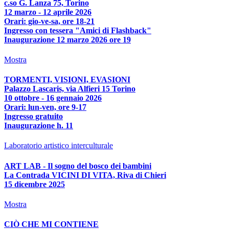
c.so G. Lanza 75, Torino
12 marzo - 12 aprile 2026
Orari: gio-ve-sa, ore 18-21
Ingresso con tessera "Amici di Flashback"
Inaugurazione 12 marzo 2026 ore 19
Mostra
TORMENTI, VISIONI, EVASIONI
Palazzo Lascaris, via Alfieri 15 Torino
10 ottobre - 16 gennaio 2026
Orari: lun-ven, ore 9-17
Ingresso gratuito
Inaugurazione h. 11
Laboratorio artistico interculturale
ART LAB - Il sogno del bosco dei bambini
La Contrada VICINI DI VITA, Riva di Chieri
15 dicembre 2025
Mostra
CIÒ CHE MI CONTIENE