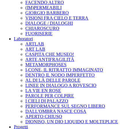
FACENDO ALTRO
(IM)PERMEABILI
GIORGIO BARBERO
VISIONI FRA CIELO E TERRA
DIALOGE / DIALOGHI
CHIAROSCURO
FUORISERIE
Laboratori
ARTLAB
ART LAB
CASPITA CHE MUSEO!
ARTE ANTIFRAGILITÀ
METAMORPHOSES
I-CONE, IL RITRATTO IMMAGINATO
DENTRO IL NODO IMPERFETTO
AL DI LÀ DELLE PAROLE
LINEE IN DIALOGO A ROVESCIO
LA VIE EN ROSE
PAROLE PER COLPIRE
I CIELI DI PALAZZO
PERFORMANCE SUL SEGNO LIBERO
DALL'OMBRA NASCE COSA
APERTO CHIUSO
DIONISO, UN DIO LIQUIDO E MOLTEPLICE
Progetti