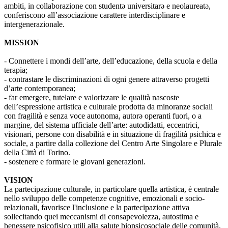
ambiti, in collaborazione con studentə universitarə e neolaureatə,
conferiscono all’associazione carattere interdisciplinare e
intergenerazionale.
MISSION
- Connettere i mondi dell’arte, dell’educazione, della scuola e della
terapia;
- contrastare le discriminazioni di ogni genere attraverso progetti
d’arte contemporanea;
- far emergere, tutelare e valorizzare le qualità nascoste
dell’espressione artistica e culturale prodotta da minoranze sociali
con fragilità e senza voce autonoma, autorə operanti fuori, o a
margine, del sistema ufficiale dell’arte: autodidatti, eccentrici,
visionari, persone con disabilità e in situazione di fragilità psichica e
sociale, a partire dalla collezione del Centro Arte Singolare e Plurale
della Città di Torino.
- sostenere e formare le giovani generazioni.
VISION
La partecipazione culturale, in particolare quella artistica, è centrale
nello sviluppo delle competenze cognitive, emozionali e socio-
relazionali, favorisce l'inclusione e la partecipazione attiva
sollecitando quei meccanismi di consapevolezza, autostima e
benessere psicofisico utili alla salute biopsicosociale delle comunità.