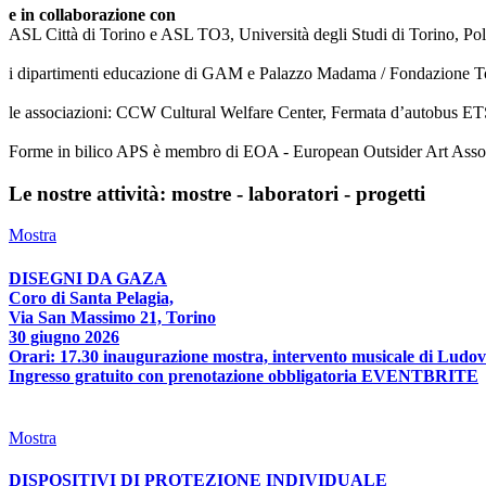
e in collaborazione con
ASL Città di Torino e ASL TO3, Università degli Studi di Torino, Poli
i dipartimenti educazione di GAM e Palazzo Madama / Fondazione T
le associazioni: CCW Cultural Welfare Center, Fermata d’autobus ETS
Forme in bilico APS è membro di EOA - European Outsider Art Associat
Le nostre attività: mostre - laboratori - progetti
Mostra
DISEGNI DA GAZA
Coro di Santa Pelagia,
Via San Massimo 21, Torino
30 giugno 2026
Orari: 17.30 inaugurazione mostra, intervento musicale di Ludov
Ingresso gratuito con prenotazione obbligatoria EVENTBRITE
Mostra
DISPOSITIVI DI PROTEZIONE INDIVIDUALE