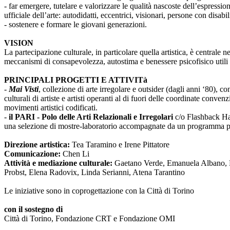
- far emergere, tutelare e valorizzare le qualità nascoste dell’espressi
ufficiale dell’arte: autodidatti, eccentrici, visionari, persone con disabi
- sostenere e formare le giovani generazioni.
VISION
La partecipazione culturale, in particolare quella artistica, è centrale 
meccanismi di consapevolezza, autostima e benessere psicofisico utili 
PRINCIPALI PROGETTI E ATTIVITà
-
Mai Visti
, collezione di arte irregolare e outsider (dagli anni ‘80), c
culturali di artiste e artisti operanti al di fuori delle coordinate conv
movimenti artistici codificati.
-
il PARI - Polo delle Arti Relazionali e Irregolari
c/o Flashback Habi
una selezione di mostre-laboratorio accompagnate da un programma pub
Direzione artistica:
Tea Taramino e Irene Pittatore
Comunicazione:
Chen Li
Attività e mediazione culturale:
Gaetano Verde, Emanuela Albano, Ma
Probst, Elena Radovix, Linda Serianni, Atena Tarantino
Le iniziative sono in coprogettazione con la Città di Torino
con il sostegno di
Città di Torino, Fondazione CRT e Fondazione OMI