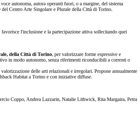
nza voce autonoma, autorə operanti fuori, o a margine, del sistema
one del Centro Arte Singolare e Plurale della Città di Torino.
 favorisce l'inclusione e la partecipazione attiva sollecitando quei
le, della Città di Torino
, per valorizzare forme espressive e
reativo in modo autonomo, senza riferimenti riconducibili a correnti o
 valorizzazione delle arti relazionali e irregolari. Propone annualmente
back Habitat a Torino e con iniziative diffuse.
rcio Coppo, Andrea Lazzarin, Natalie Lithwick, Rita Margaira, Petra