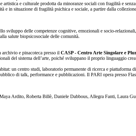
one artistica e culturale prodotta da minoranze sociali con fragilità e se
lità e in situazione di fragilità psichica e sociale, a partire dalla collezi
nello sviluppo delle competenze cognitive, emozionali e socio-relazionali,
alla salute biopsicosociale delle comunità.
on archivio e pinacoteca presso il
CASP - Centro Arte Singolare e Plura
enzionali del sistema dell’arte, poiché sviluppano il proprio linguaggio c
tat: un centro studi, laboratorio permanente di ricerca e piattaforma di
blico di talk, performance e pubblicazioni. Il PARI opera presso Flash
ya Ardito, Roberta Billè, Daniele Dabbous, Allegra Fanti, Laura Gue