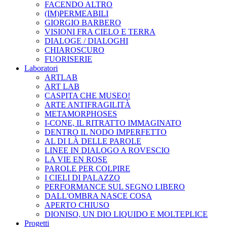
FACENDO ALTRO
(IM)PERMEABILI
GIORGIO BARBERO
VISIONI FRA CIELO E TERRA
DIALOGE / DIALOGHI
CHIAROSCURO
FUORISERIE
Laboratori
ARTLAB
ART LAB
CASPITA CHE MUSEO!
ARTE ANTIFRAGILITÀ
METAMORPHOSES
I-CONE, IL RITRATTO IMMAGINATO
DENTRO IL NODO IMPERFETTO
AL DI LÀ DELLE PAROLE
LINEE IN DIALOGO A ROVESCIO
LA VIE EN ROSE
PAROLE PER COLPIRE
I CIELI DI PALAZZO
PERFORMANCE SUL SEGNO LIBERO
DALL'OMBRA NASCE COSA
APERTO CHIUSO
DIONISO, UN DIO LIQUIDO E MOLTEPLICE
Progetti