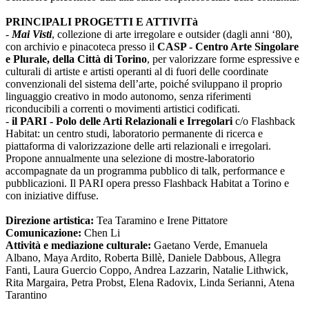
PRINCIPALI PROGETTI E ATTIVITà
-
Mai Visti
, collezione di arte irregolare e outsider (dagli anni ‘80),
con archivio e pinacoteca presso il
CASP - Centro Arte Singolare
e Plurale, della Città di Torino
, per valorizzare forme espressive e
culturali di artiste e artisti operanti al di fuori delle coordinate
convenzionali del sistema dell’arte, poiché sviluppano il proprio
linguaggio creativo in modo autonomo, senza riferimenti
riconducibili a correnti o movimenti artistici codificati.
-
il PARI - Polo delle Arti Relazionali e Irregolari
c/o Flashback
Habitat: un centro studi, laboratorio permanente di ricerca e
piattaforma di valorizzazione delle arti relazionali e irregolari.
Propone annualmente una selezione di mostre-laboratorio
accompagnate da un programma pubblico di talk, performance e
pubblicazioni. Il PARI opera presso Flashback Habitat a Torino e
con iniziative diffuse.
Direzione artistica:
Tea Taramino e Irene Pittatore
Comunicazione:
Chen Li
Attività e mediazione culturale:
Gaetano Verde, Emanuela
Albano, Maya Ardito, Roberta Billè, Daniele Dabbous, Allegra
Fanti, Laura Guercio Coppo, Andrea Lazzarin, Natalie Lithwick,
Rita Margaira, Petra Probst, Elena Radovix, Linda Serianni, Atena
Tarantino