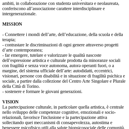
ambiti, in collaborazione con studentə universitarə e neolaureatə,
conferiscono all’associazione carattere interdisciplinare e
intergenerazionale.
MISSION
- Connettere i mondi dell’arte, dell’educazione, della scuola e della
terapia;
- contrastare le discriminazioni di ogni genere attraverso progetti
d’arte contemporanea;
- far emergere, tutelare e valorizzare le qualità nascoste
dell’espressione artistica e culturale prodotta da minoranze sociali
con fragilità e senza voce autonoma, autorə operanti fuori, o a
margine, del sistema ufficiale dell’arte: autodidatti, eccentrici,
visionari, persone con disabilità e in situazione di fragilità psichica e
sociale, a partire dalla collezione del Centro Arte Singolare e Plurale
della Città di Torino.
- sostenere e formare le giovani generazioni.
VISION
La partecipazione culturale, in particolare quella artistica, è centrale
nello sviluppo delle competenze cognitive, emozionali e socio-
relazionali, favorisce l'inclusione e la partecipazione attiva
sollecitando quei meccanismi di consapevolezza, autostima e
benessere psicofisico utili alla salute biopsicosociale delle comunità.