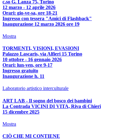
c.so G. Lanza 75, Torino
12 marzo - 12 aprile 2026
Orari: gio-ve-sa, ore 18-21
Ingresso con tessera "Amici di Flashback"
Inaugurazione 12 marzo 2026 ore 19
Mostra
TORMENTI, VISIONI, EVASIONI
Palazzo Lascaris, via Alfieri 15 Torino
10 ottobre - 16 gennaio 2026
Orari: lun-ven, ore 9-17
Ingresso gratuito
Inaugurazione h. 11
Laboratorio artistico interculturale
ART LAB - Il sogno del bosco dei bambini
La Contrada VICINI DI VITA, Riva di Chieri
15 dicembre 2025
Mostra
CIÒ CHE MI CONTIENE