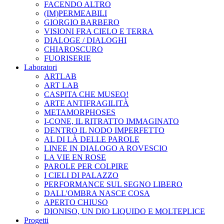
FACENDO ALTRO
(IM)PERMEABILI
GIORGIO BARBERO
VISIONI FRA CIELO E TERRA
DIALOGE / DIALOGHI
CHIAROSCURO
FUORISERIE
Laboratori
ARTLAB
ART LAB
CASPITA CHE MUSEO!
ARTE ANTIFRAGILITÀ
METAMORPHOSES
I-CONE, IL RITRATTO IMMAGINATO
DENTRO IL NODO IMPERFETTO
AL DI LÀ DELLE PAROLE
LINEE IN DIALOGO A ROVESCIO
LA VIE EN ROSE
PAROLE PER COLPIRE
I CIELI DI PALAZZO
PERFORMANCE SUL SEGNO LIBERO
DALL'OMBRA NASCE COSA
APERTO CHIUSO
DIONISO, UN DIO LIQUIDO E MOLTEPLICE
Progetti