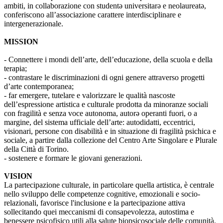
ambiti, in collaborazione con studentə universitarə e neolaureatə,
conferiscono all’associazione carattere interdisciplinare e
intergenerazionale.
MISSION
- Connettere i mondi dell’arte, dell’educazione, della scuola e della
terapia;
- contrastare le discriminazioni di ogni genere attraverso progetti
d’arte contemporanea;
- far emergere, tutelare e valorizzare le qualità nascoste
dell’espressione artistica e culturale prodotta da minoranze sociali
con fragilità e senza voce autonoma, autorə operanti fuori, o a
margine, del sistema ufficiale dell’arte: autodidatti, eccentrici,
visionari, persone con disabilità e in situazione di fragilità psichica e
sociale, a partire dalla collezione del Centro Arte Singolare e Plurale
della Città di Torino.
- sostenere e formare le giovani generazioni.
VISION
La partecipazione culturale, in particolare quella artistica, è centrale
nello sviluppo delle competenze cognitive, emozionali e socio-
relazionali, favorisce l'inclusione e la partecipazione attiva
sollecitando quei meccanismi di consapevolezza, autostima e
benessere psicofisico utili alla salute biopsicosociale delle comunità.