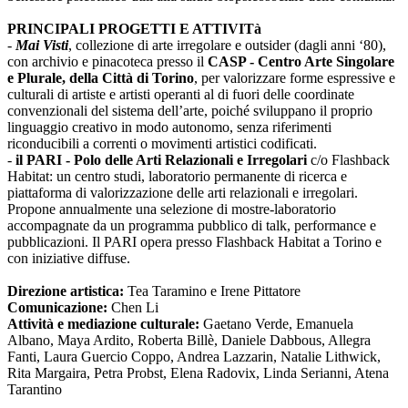
PRINCIPALI PROGETTI E ATTIVITà
-
Mai Visti
, collezione di arte irregolare e outsider (dagli anni ‘80),
con archivio e pinacoteca presso il
CASP - Centro Arte Singolare
e Plurale, della Città di Torino
, per valorizzare forme espressive e
culturali di artiste e artisti operanti al di fuori delle coordinate
convenzionali del sistema dell’arte, poiché sviluppano il proprio
linguaggio creativo in modo autonomo, senza riferimenti
riconducibili a correnti o movimenti artistici codificati.
-
il PARI - Polo delle Arti Relazionali e Irregolari
c/o Flashback
Habitat: un centro studi, laboratorio permanente di ricerca e
piattaforma di valorizzazione delle arti relazionali e irregolari.
Propone annualmente una selezione di mostre-laboratorio
accompagnate da un programma pubblico di talk, performance e
pubblicazioni. Il PARI opera presso Flashback Habitat a Torino e
con iniziative diffuse.
Direzione artistica:
Tea Taramino e Irene Pittatore
Comunicazione:
Chen Li
Attività e mediazione culturale:
Gaetano Verde, Emanuela
Albano, Maya Ardito, Roberta Billè, Daniele Dabbous, Allegra
Fanti, Laura Guercio Coppo, Andrea Lazzarin, Natalie Lithwick,
Rita Margaira, Petra Probst, Elena Radovix, Linda Serianni, Atena
Tarantino