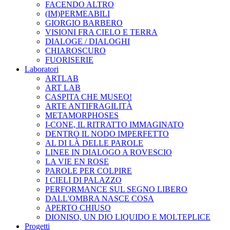
FACENDO ALTRO
(IM)PERMEABILI
GIORGIO BARBERO
VISIONI FRA CIELO E TERRA
DIALOGE / DIALOGHI
CHIAROSCURO
FUORISERIE
Laboratori
ARTLAB
ART LAB
CASPITA CHE MUSEO!
ARTE ANTIFRAGILITÀ
METAMORPHOSES
I-CONE, IL RITRATTO IMMAGINATO
DENTRO IL NODO IMPERFETTO
AL DI LÀ DELLE PAROLE
LINEE IN DIALOGO A ROVESCIO
LA VIE EN ROSE
PAROLE PER COLPIRE
I CIELI DI PALAZZO
PERFORMANCE SUL SEGNO LIBERO
DALL'OMBRA NASCE COSA
APERTO CHIUSO
DIONISO, UN DIO LIQUIDO E MOLTEPLICE
Progetti