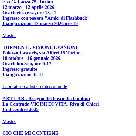
c.so G. Lanza 75, Torino
12 marzo - 12 aprile 2026
Orari: gio-ve-sa, ore 18-21
Ingresso con tessera "Amici di Flashback"
Inaugurazione 12 marzo 2026 ore 19
Mostra
TORMENTI, VISIONI, EVASIONI
Palazzo Lascaris, via Alfieri 15 Torino
10 ottobre - 16 gennaio 2026
Orari: lun-ven, ore 9-17
Ingresso gratuito
Inaugurazione h. 11
Laboratorio artistico interculturale
ART LAB - Il sogno del bosco dei bambini
La Contrada VICINI DI VITA, Riva di Chieri
15 dicembre 2025
Mostra
CIÒ CHE MI CONTIENE