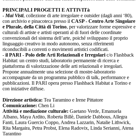
PRINCIPALI PROGETTI E ATTIVITà
-
Mai Visti
, collezione di arte irregolare e outsider (dagli anni ‘80),
con archivio e pinacoteca presso il
CASP - Centro Arte Singolare
e Plurale, della Città di Torino
, per valorizzare forme espressive e
culturali di artiste e artisti operanti al di fuori delle coordinate
convenzionali del sistema dell’arte, poiché sviluppano il proprio
linguaggio creativo in modo autonomo, senza riferimenti
riconducibili a correnti o movimenti artistici codificati.
-
il PARI - Polo delle Arti Relazionali e Irregolari
c/o Flashback
Habitat: un centro studi, laboratorio permanente di ricerca e
piattaforma di valorizzazione delle arti relazionali e irregolari.
Propone annualmente una selezione di mostre-laboratorio
accompagnate da un programma pubblico di talk, performance e
pubblicazioni. Il PARI opera presso Flashback Habitat a Torino e
con iniziative diffuse.
Direzione artistica:
Tea Taramino e Irene Pittatore
Comunicazione:
Chen Li
Attività e mediazione culturale:
Gaetano Verde, Emanuela
Albano, Maya Ardito, Roberta Billè, Daniele Dabbous, Allegra
Fanti, Laura Guercio Coppo, Andrea Lazzarin, Natalie Lithwick,
Rita Margaira, Petra Probst, Elena Radovix, Linda Serianni, Atena
Tarantino