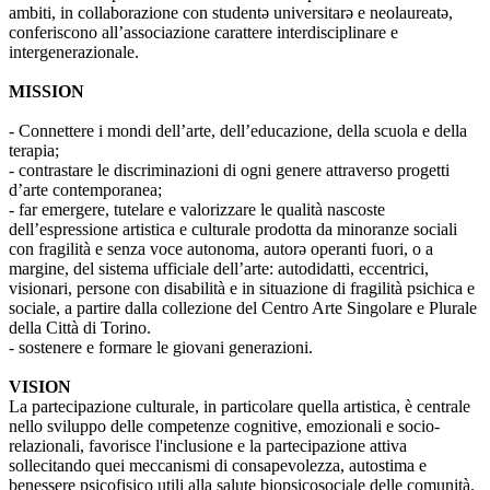
ambiti, in collaborazione con studentə universitarə e neolaureatə,
conferiscono all’associazione carattere interdisciplinare e
intergenerazionale.
MISSION
- Connettere i mondi dell’arte, dell’educazione, della scuola e della
terapia;
- contrastare le discriminazioni di ogni genere attraverso progetti
d’arte contemporanea;
- far emergere, tutelare e valorizzare le qualità nascoste
dell’espressione artistica e culturale prodotta da minoranze sociali
con fragilità e senza voce autonoma, autorə operanti fuori, o a
margine, del sistema ufficiale dell’arte: autodidatti, eccentrici,
visionari, persone con disabilità e in situazione di fragilità psichica e
sociale, a partire dalla collezione del Centro Arte Singolare e Plurale
della Città di Torino.
- sostenere e formare le giovani generazioni.
VISION
La partecipazione culturale, in particolare quella artistica, è centrale
nello sviluppo delle competenze cognitive, emozionali e socio-
relazionali, favorisce l'inclusione e la partecipazione attiva
sollecitando quei meccanismi di consapevolezza, autostima e
benessere psicofisico utili alla salute biopsicosociale delle comunità.