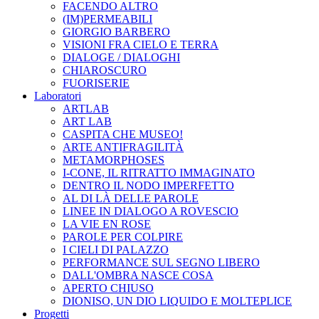
FACENDO ALTRO
(IM)PERMEABILI
GIORGIO BARBERO
VISIONI FRA CIELO E TERRA
DIALOGE / DIALOGHI
CHIAROSCURO
FUORISERIE
Laboratori
ARTLAB
ART LAB
CASPITA CHE MUSEO!
ARTE ANTIFRAGILITÀ
METAMORPHOSES
I-CONE, IL RITRATTO IMMAGINATO
DENTRO IL NODO IMPERFETTO
AL DI LÀ DELLE PAROLE
LINEE IN DIALOGO A ROVESCIO
LA VIE EN ROSE
PAROLE PER COLPIRE
I CIELI DI PALAZZO
PERFORMANCE SUL SEGNO LIBERO
DALL'OMBRA NASCE COSA
APERTO CHIUSO
DIONISO, UN DIO LIQUIDO E MOLTEPLICE
Progetti