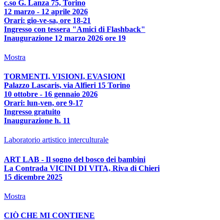
c.so G. Lanza 75, Torino
12 marzo - 12 aprile 2026
Orari: gio-ve-sa, ore 18-21
Ingresso con tessera "Amici di Flashback"
Inaugurazione 12 marzo 2026 ore 19
Mostra
TORMENTI, VISIONI, EVASIONI
Palazzo Lascaris, via Alfieri 15 Torino
10 ottobre - 16 gennaio 2026
Orari: lun-ven, ore 9-17
Ingresso gratuito
Inaugurazione h. 11
Laboratorio artistico interculturale
ART LAB - Il sogno del bosco dei bambini
La Contrada VICINI DI VITA, Riva di Chieri
15 dicembre 2025
Mostra
CIÒ CHE MI CONTIENE