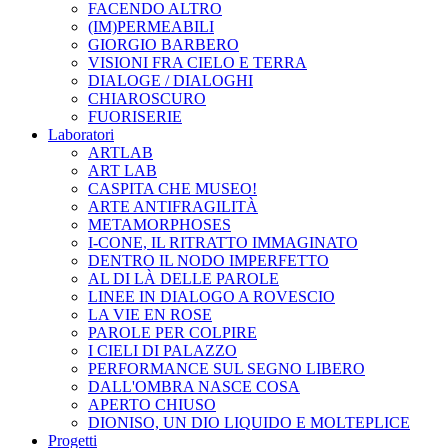
FACENDO ALTRO
(IM)PERMEABILI
GIORGIO BARBERO
VISIONI FRA CIELO E TERRA
DIALOGE / DIALOGHI
CHIAROSCURO
FUORISERIE
Laboratori
ARTLAB
ART LAB
CASPITA CHE MUSEO!
ARTE ANTIFRAGILITÀ
METAMORPHOSES
I-CONE, IL RITRATTO IMMAGINATO
DENTRO IL NODO IMPERFETTO
AL DI LÀ DELLE PAROLE
LINEE IN DIALOGO A ROVESCIO
LA VIE EN ROSE
PAROLE PER COLPIRE
I CIELI DI PALAZZO
PERFORMANCE SUL SEGNO LIBERO
DALL'OMBRA NASCE COSA
APERTO CHIUSO
DIONISO, UN DIO LIQUIDO E MOLTEPLICE
Progetti