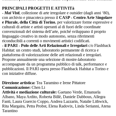
PRINCIPALI PROGETTI E ATTIVITà
-
Mai Visti
, collezione di arte irregolare e outsider (dagli anni ‘80),
con archivio e pinacoteca presso il
CASP - Centro Arte Singolare
e Plurale, della Città di Torino
, per valorizzare forme espressive e
culturali di artiste e artisti operanti al di fuori delle coordinate
convenzionali del sistema dell’arte, poiché sviluppano il proprio
linguaggio creativo in modo autonomo, senza riferimenti
riconducibili a correnti o movimenti artistici codificati.
-
il PARI - Polo delle Arti Relazionali e Irregolari
c/o Flashback
Habitat: un centro studi, laboratorio permanente di ricerca e
piattaforma di valorizzazione delle arti relazionali e irregolari.
Propone annualmente una selezione di mostre-laboratorio
accompagnate da un programma pubblico di talk, performance e
pubblicazioni. Il PARI opera presso Flashback Habitat a Torino e
con iniziative diffuse.
Direzione artistica:
Tea Taramino e Irene Pittatore
Comunicazione:
Chen Li
Attività e mediazione culturale:
Gaetano Verde, Emanuela
Albano, Maya Ardito, Roberta Billè, Daniele Dabbous, Allegra
Fanti, Laura Guercio Coppo, Andrea Lazzarin, Natalie Lithwick,
Rita Margaira, Petra Probst, Elena Radovix, Linda Serianni, Atena
Tarantino