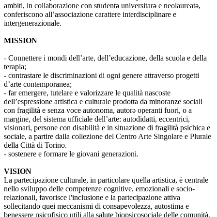
ambiti, in collaborazione con studentə universitarə e neolaureatə,
conferiscono all’associazione carattere interdisciplinare e
intergenerazionale.
MISSION
- Connettere i mondi dell’arte, dell’educazione, della scuola e della
terapia;
- contrastare le discriminazioni di ogni genere attraverso progetti
d’arte contemporanea;
- far emergere, tutelare e valorizzare le qualità nascoste
dell’espressione artistica e culturale prodotta da minoranze sociali
con fragilità e senza voce autonoma, autorə operanti fuori, o a
margine, del sistema ufficiale dell’arte: autodidatti, eccentrici,
visionari, persone con disabilità e in situazione di fragilità psichica e
sociale, a partire dalla collezione del Centro Arte Singolare e Plurale
della Città di Torino.
- sostenere e formare le giovani generazioni.
VISION
La partecipazione culturale, in particolare quella artistica, è centrale
nello sviluppo delle competenze cognitive, emozionali e socio-
relazionali, favorisce l'inclusione e la partecipazione attiva
sollecitando quei meccanismi di consapevolezza, autostima e
benessere psicofisico utili alla salute biopsicosociale delle comunità.