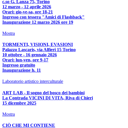
c.so G. Lanza 75, Torino
12 marzo - 12 aprile 2026
Orari: gio-ve-sa, ore 18-21
Ingresso con tessera "Amici di Flashback"
Inaugurazione 12 marzo 2026 ore 19
Mostra
TORMENTI, VISIONI, EVASIONI
Palazzo Lascaris, via Alfieri 15 Torino
10 ottobre - 16 gennaio 2026
Orari: lun-ven, ore 9-17
Ingresso gratuito
Inaugurazione h. 11
Laboratorio artistico interculturale
ART LAB - Il sogno del bosco dei bambini
La Contrada VICINI DI VITA, Riva di Chieri
15 dicembre 2025
Mostra
CIÒ CHE MI CONTIENE