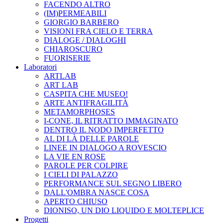
FACENDO ALTRO
(IM)PERMEABILI
GIORGIO BARBERO
VISIONI FRA CIELO E TERRA
DIALOGE / DIALOGHI
CHIAROSCURO
FUORISERIE
Laboratori
ARTLAB
ART LAB
CASPITA CHE MUSEO!
ARTE ANTIFRAGILITÀ
METAMORPHOSES
I-CONE, IL RITRATTO IMMAGINATO
DENTRO IL NODO IMPERFETTO
AL DI LÀ DELLE PAROLE
LINEE IN DIALOGO A ROVESCIO
LA VIE EN ROSE
PAROLE PER COLPIRE
I CIELI DI PALAZZO
PERFORMANCE SUL SEGNO LIBERO
DALL'OMBRA NASCE COSA
APERTO CHIUSO
DIONISO, UN DIO LIQUIDO E MOLTEPLICE
Progetti