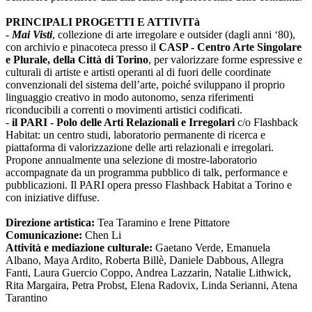
PRINCIPALI PROGETTI E ATTIVITà
-
Mai Visti
, collezione di arte irregolare e outsider (dagli anni ‘80),
con archivio e pinacoteca presso il
CASP - Centro Arte Singolare
e Plurale, della Città di Torino
, per valorizzare forme espressive e
culturali di artiste e artisti operanti al di fuori delle coordinate
convenzionali del sistema dell’arte, poiché sviluppano il proprio
linguaggio creativo in modo autonomo, senza riferimenti
riconducibili a correnti o movimenti artistici codificati.
-
il PARI - Polo delle Arti Relazionali e Irregolari
c/o Flashback
Habitat: un centro studi, laboratorio permanente di ricerca e
piattaforma di valorizzazione delle arti relazionali e irregolari.
Propone annualmente una selezione di mostre-laboratorio
accompagnate da un programma pubblico di talk, performance e
pubblicazioni. Il PARI opera presso Flashback Habitat a Torino e
con iniziative diffuse.
Direzione artistica:
Tea Taramino e Irene Pittatore
Comunicazione:
Chen Li
Attività e mediazione culturale:
Gaetano Verde, Emanuela
Albano, Maya Ardito, Roberta Billè, Daniele Dabbous, Allegra
Fanti, Laura Guercio Coppo, Andrea Lazzarin, Natalie Lithwick,
Rita Margaira, Petra Probst, Elena Radovix, Linda Serianni, Atena
Tarantino