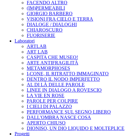
FACENDO ALTRO
(IM)PERMEABILI
GIORGIO BARBERO
VISIONI FRA CIELO E TERRA
DIALOGE / DIALOGHI
CHIAROSCURO
FUORISERIE
Laboratori
ARTLAB
ART LAB
CASPITA CHE MUSEO!
ARTE ANTIFRAGILITÀ
METAMORPHOSES
I-CONE, IL RITRATTO IMMAGINATO
DENTRO IL NODO IMPERFETTO
AL DI LÀ DELLE PAROLE
LINEE IN DIALOGO A ROVESCIO
LA VIE EN ROSE
PAROLE PER COLPIRE
I CIELI DI PALAZZO
PERFORMANCE SUL SEGNO LIBERO
DALL'OMBRA NASCE COSA
APERTO CHIUSO
DIONISO, UN DIO LIQUIDO E MOLTEPLICE
Progetti