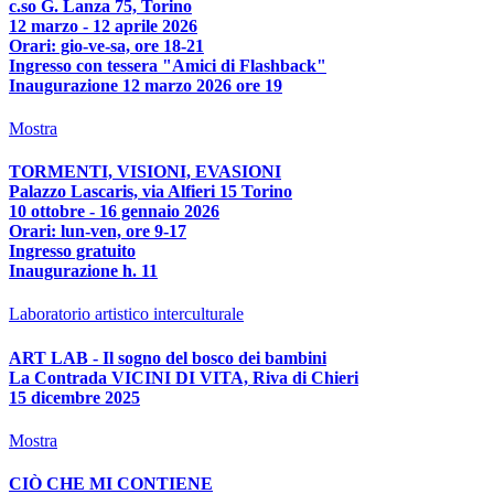
c.so G. Lanza 75, Torino
12 marzo - 12 aprile 2026
Orari: gio-ve-sa, ore 18-21
Ingresso con tessera "Amici di Flashback"
Inaugurazione 12 marzo 2026 ore 19
Mostra
TORMENTI, VISIONI, EVASIONI
Palazzo Lascaris, via Alfieri 15 Torino
10 ottobre - 16 gennaio 2026
Orari: lun-ven, ore 9-17
Ingresso gratuito
Inaugurazione h. 11
Laboratorio artistico interculturale
ART LAB - Il sogno del bosco dei bambini
La Contrada VICINI DI VITA, Riva di Chieri
15 dicembre 2025
Mostra
CIÒ CHE MI CONTIENE