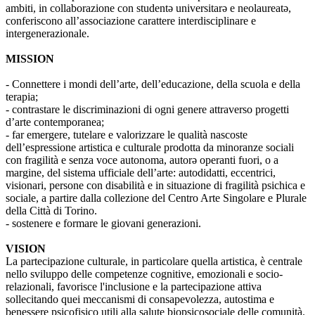
ambiti, in collaborazione con studentə universitarə e neolaureatə,
conferiscono all’associazione carattere interdisciplinare e
intergenerazionale.
MISSION
- Connettere i mondi dell’arte, dell’educazione, della scuola e della
terapia;
- contrastare le discriminazioni di ogni genere attraverso progetti
d’arte contemporanea;
- far emergere, tutelare e valorizzare le qualità nascoste
dell’espressione artistica e culturale prodotta da minoranze sociali
con fragilità e senza voce autonoma, autorə operanti fuori, o a
margine, del sistema ufficiale dell’arte: autodidatti, eccentrici,
visionari, persone con disabilità e in situazione di fragilità psichica e
sociale, a partire dalla collezione del Centro Arte Singolare e Plurale
della Città di Torino.
- sostenere e formare le giovani generazioni.
VISION
La partecipazione culturale, in particolare quella artistica, è centrale
nello sviluppo delle competenze cognitive, emozionali e socio-
relazionali, favorisce l'inclusione e la partecipazione attiva
sollecitando quei meccanismi di consapevolezza, autostima e
benessere psicofisico utili alla salute biopsicosociale delle comunità.