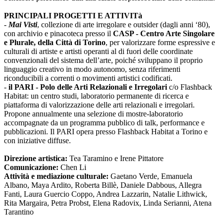
PRINCIPALI PROGETTI E ATTIVITà
-
Mai Visti
, collezione di arte irregolare e outsider (dagli anni ‘80),
con archivio e pinacoteca presso il
CASP - Centro Arte Singolare
e Plurale, della Città di Torino
, per valorizzare forme espressive e
culturali di artiste e artisti operanti al di fuori delle coordinate
convenzionali del sistema dell’arte, poiché sviluppano il proprio
linguaggio creativo in modo autonomo, senza riferimenti
riconducibili a correnti o movimenti artistici codificati.
-
il PARI - Polo delle Arti Relazionali e Irregolari
c/o Flashback
Habitat: un centro studi, laboratorio permanente di ricerca e
piattaforma di valorizzazione delle arti relazionali e irregolari.
Propone annualmente una selezione di mostre-laboratorio
accompagnate da un programma pubblico di talk, performance e
pubblicazioni. Il PARI opera presso Flashback Habitat a Torino e
con iniziative diffuse.
Direzione artistica:
Tea Taramino e Irene Pittatore
Comunicazione:
Chen Li
Attività e mediazione culturale:
Gaetano Verde, Emanuela
Albano, Maya Ardito, Roberta Billè, Daniele Dabbous, Allegra
Fanti, Laura Guercio Coppo, Andrea Lazzarin, Natalie Lithwick,
Rita Margaira, Petra Probst, Elena Radovix, Linda Serianni, Atena
Tarantino