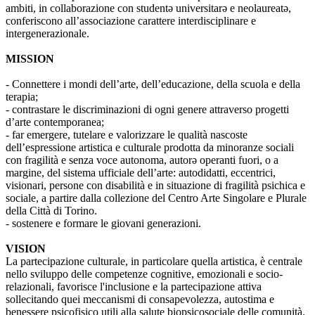
ambiti, in collaborazione con studentə universitarə e neolaureatə,
conferiscono all’associazione carattere interdisciplinare e
intergenerazionale.
MISSION
- Connettere i mondi dell’arte, dell’educazione, della scuola e della
terapia;
- contrastare le discriminazioni di ogni genere attraverso progetti
d’arte contemporanea;
- far emergere, tutelare e valorizzare le qualità nascoste
dell’espressione artistica e culturale prodotta da minoranze sociali
con fragilità e senza voce autonoma, autorə operanti fuori, o a
margine, del sistema ufficiale dell’arte: autodidatti, eccentrici,
visionari, persone con disabilità e in situazione di fragilità psichica e
sociale, a partire dalla collezione del Centro Arte Singolare e Plurale
della Città di Torino.
- sostenere e formare le giovani generazioni.
VISION
La partecipazione culturale, in particolare quella artistica, è centrale
nello sviluppo delle competenze cognitive, emozionali e socio-
relazionali, favorisce l'inclusione e la partecipazione attiva
sollecitando quei meccanismi di consapevolezza, autostima e
benessere psicofisico utili alla salute biopsicosociale delle comunità.