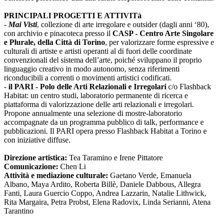
PRINCIPALI PROGETTI E ATTIVITà
-
Mai Visti
, collezione di arte irregolare e outsider (dagli anni ‘80),
con archivio e pinacoteca presso il
CASP - Centro Arte Singolare
e Plurale, della Città di Torino
, per valorizzare forme espressive e
culturali di artiste e artisti operanti al di fuori delle coordinate
convenzionali del sistema dell’arte, poiché sviluppano il proprio
linguaggio creativo in modo autonomo, senza riferimenti
riconducibili a correnti o movimenti artistici codificati.
-
il PARI - Polo delle Arti Relazionali e Irregolari
c/o Flashback
Habitat: un centro studi, laboratorio permanente di ricerca e
piattaforma di valorizzazione delle arti relazionali e irregolari.
Propone annualmente una selezione di mostre-laboratorio
accompagnate da un programma pubblico di talk, performance e
pubblicazioni. Il PARI opera presso Flashback Habitat a Torino e
con iniziative diffuse.
Direzione artistica:
Tea Taramino e Irene Pittatore
Comunicazione:
Chen Li
Attività e mediazione culturale:
Gaetano Verde, Emanuela
Albano, Maya Ardito, Roberta Billè, Daniele Dabbous, Allegra
Fanti, Laura Guercio Coppo, Andrea Lazzarin, Natalie Lithwick,
Rita Margaira, Petra Probst, Elena Radovix, Linda Serianni, Atena
Tarantino