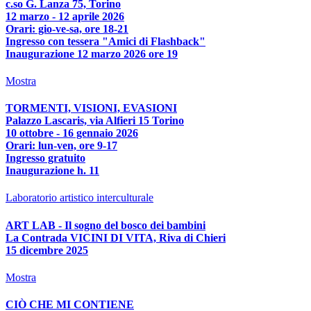
c.so G. Lanza 75, Torino
12 marzo - 12 aprile 2026
Orari: gio-ve-sa, ore 18-21
Ingresso con tessera "Amici di Flashback"
Inaugurazione 12 marzo 2026 ore 19
Mostra
TORMENTI, VISIONI, EVASIONI
Palazzo Lascaris, via Alfieri 15 Torino
10 ottobre - 16 gennaio 2026
Orari: lun-ven, ore 9-17
Ingresso gratuito
Inaugurazione h. 11
Laboratorio artistico interculturale
ART LAB - Il sogno del bosco dei bambini
La Contrada VICINI DI VITA, Riva di Chieri
15 dicembre 2025
Mostra
CIÒ CHE MI CONTIENE