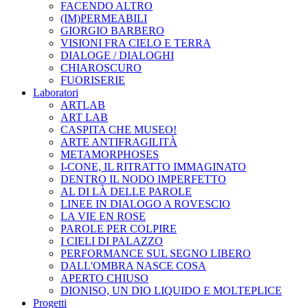
FACENDO ALTRO
(IM)PERMEABILI
GIORGIO BARBERO
VISIONI FRA CIELO E TERRA
DIALOGE / DIALOGHI
CHIAROSCURO
FUORISERIE
Laboratori
ARTLAB
ART LAB
CASPITA CHE MUSEO!
ARTE ANTIFRAGILITÀ
METAMORPHOSES
I-CONE, IL RITRATTO IMMAGINATO
DENTRO IL NODO IMPERFETTO
AL DI LÀ DELLE PAROLE
LINEE IN DIALOGO A ROVESCIO
LA VIE EN ROSE
PAROLE PER COLPIRE
I CIELI DI PALAZZO
PERFORMANCE SUL SEGNO LIBERO
DALL'OMBRA NASCE COSA
APERTO CHIUSO
DIONISO, UN DIO LIQUIDO E MOLTEPLICE
Progetti