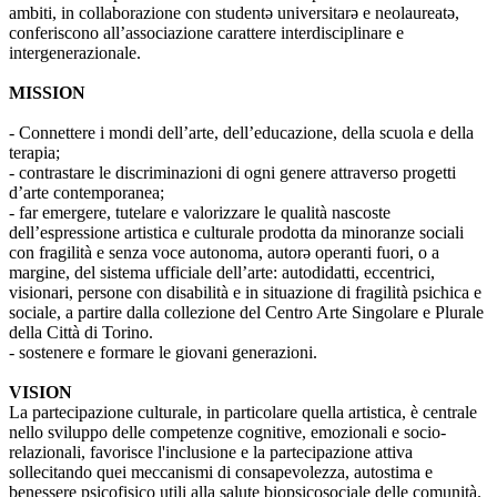
ambiti, in collaborazione con studentə universitarə e neolaureatə,
conferiscono all’associazione carattere interdisciplinare e
intergenerazionale.
MISSION
- Connettere i mondi dell’arte, dell’educazione, della scuola e della
terapia;
- contrastare le discriminazioni di ogni genere attraverso progetti
d’arte contemporanea;
- far emergere, tutelare e valorizzare le qualità nascoste
dell’espressione artistica e culturale prodotta da minoranze sociali
con fragilità e senza voce autonoma, autorə operanti fuori, o a
margine, del sistema ufficiale dell’arte: autodidatti, eccentrici,
visionari, persone con disabilità e in situazione di fragilità psichica e
sociale, a partire dalla collezione del Centro Arte Singolare e Plurale
della Città di Torino.
- sostenere e formare le giovani generazioni.
VISION
La partecipazione culturale, in particolare quella artistica, è centrale
nello sviluppo delle competenze cognitive, emozionali e socio-
relazionali, favorisce l'inclusione e la partecipazione attiva
sollecitando quei meccanismi di consapevolezza, autostima e
benessere psicofisico utili alla salute biopsicosociale delle comunità.