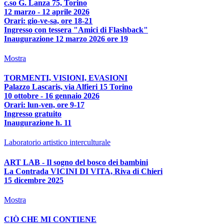
c.so G. Lanza 75, Torino
12 marzo - 12 aprile 2026
Orari: gio-ve-sa, ore 18-21
Ingresso con tessera "Amici di Flashback"
Inaugurazione 12 marzo 2026 ore 19
Mostra
TORMENTI, VISIONI, EVASIONI
Palazzo Lascaris, via Alfieri 15 Torino
10 ottobre - 16 gennaio 2026
Orari: lun-ven, ore 9-17
Ingresso gratuito
Inaugurazione h. 11
Laboratorio artistico interculturale
ART LAB - Il sogno del bosco dei bambini
La Contrada VICINI DI VITA, Riva di Chieri
15 dicembre 2025
Mostra
CIÒ CHE MI CONTIENE