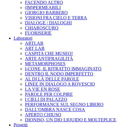
FACENDO ALTRO
(IM)PERMEABILI
GIORGIO BARBERO
VISIONI FRA CIELO E TERRA
DIALOGE / DIALOGHI
CHIAROSCURO
FUORISERIE
Laboratori
ARTLAB
ART LAB
CASPITA CHE MUSEO!
ARTE ANTIFRAGILITÀ
METAMORPHOSES
I-CONE, IL RITRATTO IMMAGINATO
DENTRO IL NODO IMPERFETTO
AL DI LÀ DELLE PAROLE
LINEE IN DIALOGO A ROVESCIO
LA VIE EN ROSE
PAROLE PER COLPIRE
I CIELI DI PALAZZO
PERFORMANCE SUL SEGNO LIBERO
DALL'OMBRA NASCE COSA
APERTO CHIUSO
DIONISO, UN DIO LIQUIDO E MOLTEPLICE
Progetti