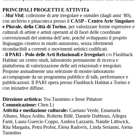
PRINCIPALI PROGETTI E ATTIVITà
-
Mai Visti
, collezione di arte irregolare e outsider (dagli anni ‘80),
con archivio e pinacoteca presso il
CASP - Centro Arte Singolare
e Plurale, della Città di Torino
, per valorizzare forme espressive e
culturali di artiste e artisti operanti al di fuori delle coordinate
convenzionali del sistema dell’arte, poiché sviluppano il proprio
linguaggio creativo in modo autonomo, senza riferimenti
riconducibili a correnti o movimenti artistici codificati.
-
il PARI - Polo delle Arti Relazionali e Irregolari
c/o Flashback
Habitat: un centro studi, laboratorio permanente di ricerca e
piattaforma di valorizzazione delle arti relazionali e irregolari.
Propone annualmente una selezione di mostre-laboratorio
accompagnate da un programma pubblico di talk, performance e
pubblicazioni. Il PARI opera presso Flashback Habitat a Torino e
con iniziative diffuse.
Direzione artistica:
Tea Taramino e Irene Pittatore
Comunicazione:
Chen Li
Attività e mediazione culturale:
Gaetano Verde, Emanuela
Albano, Maya Ardito, Roberta Billè, Daniele Dabbous, Allegra
Fanti, Laura Guercio Coppo, Andrea Lazzarin, Natalie Lithwick,
Rita Margaira, Petra Probst, Elena Radovix, Linda Serianni, Atena
Tarantino