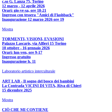
c.so G. Lanza 75, Torino
12 marzo - 12 aprile 2026
Orari: gio-ve-sa, ore 18-21
Ingresso con tessera "Amici di Flashback"
Inaugurazione 12 marzo 2026 ore 19
Mostra
TORMENTI, VISIONI, EVASIONI
Palazzo Lascaris, via Alfieri 15 Torino
10 ottobre - 16 gennaio 2026
Orari: lun-ven, ore 9-17
Ingresso gratuito
Inaugurazione h. 11
Laboratorio artistico interculturale
ART LAB - Il sogno del bosco dei bambini
La Contrada VICINI DI VITA, Riva di Chieri
15 dicembre 2025
Mostra
CIÒ CHE MI CONTIENE