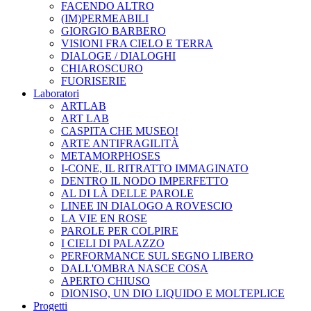
FACENDO ALTRO
(IM)PERMEABILI
GIORGIO BARBERO
VISIONI FRA CIELO E TERRA
DIALOGE / DIALOGHI
CHIAROSCURO
FUORISERIE
Laboratori
ARTLAB
ART LAB
CASPITA CHE MUSEO!
ARTE ANTIFRAGILITÀ
METAMORPHOSES
I-CONE, IL RITRATTO IMMAGINATO
DENTRO IL NODO IMPERFETTO
AL DI LÀ DELLE PAROLE
LINEE IN DIALOGO A ROVESCIO
LA VIE EN ROSE
PAROLE PER COLPIRE
I CIELI DI PALAZZO
PERFORMANCE SUL SEGNO LIBERO
DALL'OMBRA NASCE COSA
APERTO CHIUSO
DIONISO, UN DIO LIQUIDO E MOLTEPLICE
Progetti