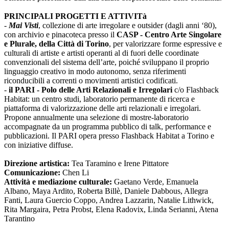
PRINCIPALI PROGETTI E ATTIVITà
-
Mai Visti
, collezione di arte irregolare e outsider (dagli anni ‘80),
con archivio e pinacoteca presso il
CASP - Centro Arte Singolare
e Plurale, della Città di Torino
, per valorizzare forme espressive e
culturali di artiste e artisti operanti al di fuori delle coordinate
convenzionali del sistema dell’arte, poiché sviluppano il proprio
linguaggio creativo in modo autonomo, senza riferimenti
riconducibili a correnti o movimenti artistici codificati.
-
il PARI - Polo delle Arti Relazionali e Irregolari
c/o Flashback
Habitat: un centro studi, laboratorio permanente di ricerca e
piattaforma di valorizzazione delle arti relazionali e irregolari.
Propone annualmente una selezione di mostre-laboratorio
accompagnate da un programma pubblico di talk, performance e
pubblicazioni. Il PARI opera presso Flashback Habitat a Torino e
con iniziative diffuse.
Direzione artistica:
Tea Taramino e Irene Pittatore
Comunicazione:
Chen Li
Attività e mediazione culturale:
Gaetano Verde, Emanuela
Albano, Maya Ardito, Roberta Billè, Daniele Dabbous, Allegra
Fanti, Laura Guercio Coppo, Andrea Lazzarin, Natalie Lithwick,
Rita Margaira, Petra Probst, Elena Radovix, Linda Serianni, Atena
Tarantino