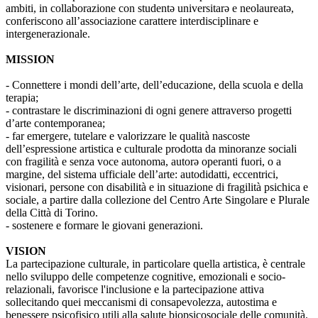
ambiti, in collaborazione con studentə universitarə e neolaureatə,
conferiscono all’associazione carattere interdisciplinare e
intergenerazionale.
MISSION
- Connettere i mondi dell’arte, dell’educazione, della scuola e della
terapia;
- contrastare le discriminazioni di ogni genere attraverso progetti
d’arte contemporanea;
- far emergere, tutelare e valorizzare le qualità nascoste
dell’espressione artistica e culturale prodotta da minoranze sociali
con fragilità e senza voce autonoma, autorə operanti fuori, o a
margine, del sistema ufficiale dell’arte: autodidatti, eccentrici,
visionari, persone con disabilità e in situazione di fragilità psichica e
sociale, a partire dalla collezione del Centro Arte Singolare e Plurale
della Città di Torino.
- sostenere e formare le giovani generazioni.
VISION
La partecipazione culturale, in particolare quella artistica, è centrale
nello sviluppo delle competenze cognitive, emozionali e socio-
relazionali, favorisce l'inclusione e la partecipazione attiva
sollecitando quei meccanismi di consapevolezza, autostima e
benessere psicofisico utili alla salute biopsicosociale delle comunità.