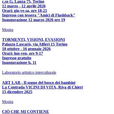
c.so G. Lanza 75, Torino
12 marzo - 12 aprile 2026
Orari: gio-ve-sa, ore 18-21
Ingresso con tessera "Amici di Flashback"
Inaugurazione 12 marzo 2026 ore 19
Mostra
TORMENTI, VISIONI, EVASIONI
Palazzo Lascaris, via Alfieri 15 Torino
10 ottobre - 16 gennaio 2026
Orari: lun-ven, ore 9-17
Ingresso gratuito
Inaugurazione h. 11
Laboratorio artistico interculturale
ART LAB - Il sogno del bosco dei bambini
La Contrada VICINI DI VITA, Riva di Chieri
15 dicembre 2025
Mostra
CIÒ CHE MI CONTIENE