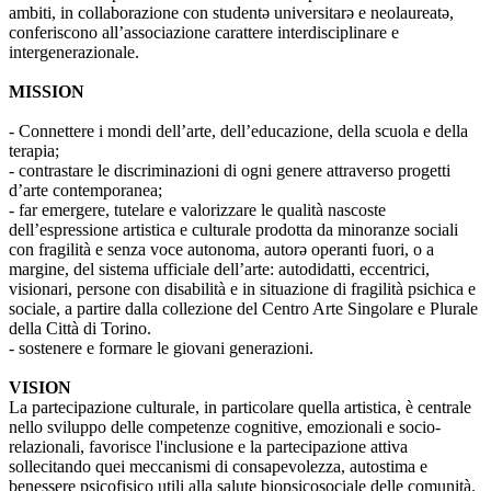
ambiti, in collaborazione con studentə universitarə e neolaureatə,
conferiscono all’associazione carattere interdisciplinare e
intergenerazionale.
MISSION
- Connettere i mondi dell’arte, dell’educazione, della scuola e della
terapia;
- contrastare le discriminazioni di ogni genere attraverso progetti
d’arte contemporanea;
- far emergere, tutelare e valorizzare le qualità nascoste
dell’espressione artistica e culturale prodotta da minoranze sociali
con fragilità e senza voce autonoma, autorə operanti fuori, o a
margine, del sistema ufficiale dell’arte: autodidatti, eccentrici,
visionari, persone con disabilità e in situazione di fragilità psichica e
sociale, a partire dalla collezione del Centro Arte Singolare e Plurale
della Città di Torino.
- sostenere e formare le giovani generazioni.
VISION
La partecipazione culturale, in particolare quella artistica, è centrale
nello sviluppo delle competenze cognitive, emozionali e socio-
relazionali, favorisce l'inclusione e la partecipazione attiva
sollecitando quei meccanismi di consapevolezza, autostima e
benessere psicofisico utili alla salute biopsicosociale delle comunità.