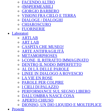
FACENDO ALTRO
(IM)PERMEABILI
GIORGIO BARBERO
VISIONI FRA CIELO E TERRA
DIALOGE / DIALOGHI
CHIAROSCURO
FUORISERIE
Laboratori
ARTLAB
ART LAB
CASPITA CHE MUSEO!
ARTE ANTIFRAGILITÀ
METAMORPHOSES
I-CONE, IL RITRATTO IMMAGINATO
DENTRO IL NODO IMPERFETTO
AL DI LÀ DELLE PAROLE
LINEE IN DIALOGO A ROVESCIO
LA VIE EN ROSE
PAROLE PER COLPIRE
I CIELI DI PALAZZO
PERFORMANCE SUL SEGNO LIBERO
DALL'OMBRA NASCE COSA
APERTO CHIUSO
DIONISO, UN DIO LIQUIDO E MOLTEPLICE
Progetti