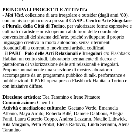
PRINCIPALI PROGETTI E ATTIVITà
-
Mai Visti
, collezione di arte irregolare e outsider (dagli anni ‘80),
con archivio e pinacoteca presso il
CASP - Centro Arte Singolare
e Plurale, della Città di Torino
, per valorizzare forme espressive e
culturali di artiste e artisti operanti al di fuori delle coordinate
convenzionali del sistema dell’arte, poiché sviluppano il proprio
linguaggio creativo in modo autonomo, senza riferimenti
riconducibili a correnti o movimenti artistici codificati.
-
il PARI - Polo delle Arti Relazionali e Irregolari
c/o Flashback
Habitat: un centro studi, laboratorio permanente di ricerca e
piattaforma di valorizzazione delle arti relazionali e irregolari.
Propone annualmente una selezione di mostre-laboratorio
accompagnate da un programma pubblico di talk, performance e
pubblicazioni. Il PARI opera presso Flashback Habitat a Torino e
con iniziative diffuse.
Direzione artistica:
Tea Taramino e Irene Pittatore
Comunicazione:
Chen Li
Attività e mediazione culturale:
Gaetano Verde, Emanuela
Albano, Maya Ardito, Roberta Billè, Daniele Dabbous, Allegra
Fanti, Laura Guercio Coppo, Andrea Lazzarin, Natalie Lithwick,
Rita Margaira, Petra Probst, Elena Radovix, Linda Serianni, Atena
Tarantino