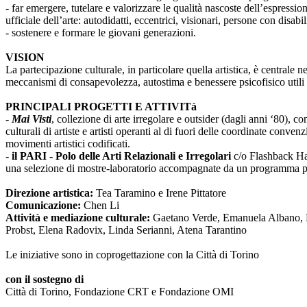
- far emergere, tutelare e valorizzare le qualità nascoste dell’espressi
ufficiale dell’arte: autodidatti, eccentrici, visionari, persone con disabi
- sostenere e formare le giovani generazioni.
VISION
La partecipazione culturale, in particolare quella artistica, è centrale 
meccanismi di consapevolezza, autostima e benessere psicofisico utili 
PRINCIPALI PROGETTI E ATTIVITà
-
Mai Visti
, collezione di arte irregolare e outsider (dagli anni ‘80), c
culturali di artiste e artisti operanti al di fuori delle coordinate conv
movimenti artistici codificati.
-
il PARI - Polo delle Arti Relazionali e Irregolari
c/o Flashback Habi
una selezione di mostre-laboratorio accompagnate da un programma pub
Direzione artistica:
Tea Taramino e Irene Pittatore
Comunicazione:
Chen Li
Attività e mediazione culturale:
Gaetano Verde, Emanuela Albano, Ma
Probst, Elena Radovix, Linda Serianni, Atena Tarantino
Le iniziative sono in coprogettazione con la Città di Torino
con il sostegno di
Città di Torino, Fondazione CRT e Fondazione OMI