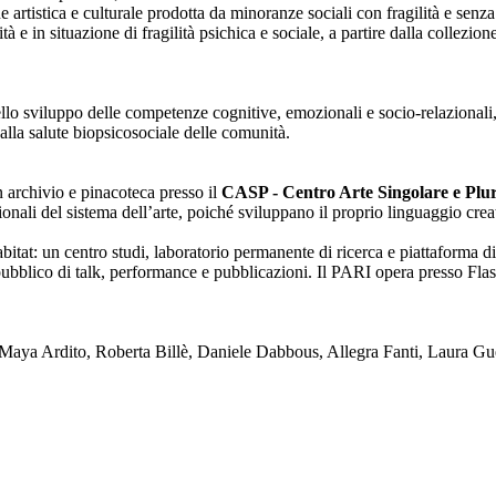
one artistica e culturale prodotta da minoranze sociali con fragilità e se
lità e in situazione di fragilità psichica e sociale, a partire dalla collezi
nello sviluppo delle competenze cognitive, emozionali e socio-relazionali,
alla salute biopsicosociale delle comunità.
on archivio e pinacoteca presso il
CASP - Centro Arte Singolare e Plura
enzionali del sistema dell’arte, poiché sviluppano il proprio linguaggio c
tat: un centro studi, laboratorio permanente di ricerca e piattaforma di
blico di talk, performance e pubblicazioni. Il PARI opera presso Flash
ya Ardito, Roberta Billè, Daniele Dabbous, Allegra Fanti, Laura Gue