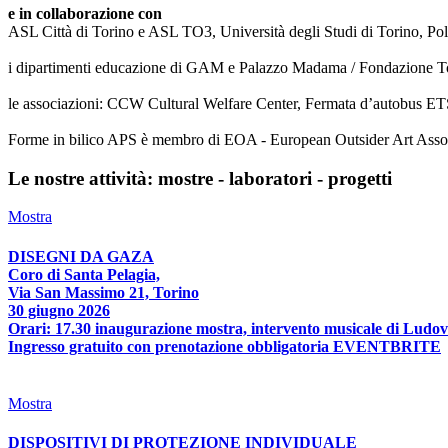
e in collaborazione con
ASL Città di Torino e ASL TO3, Università degli Studi di Torino, Poli
i dipartimenti educazione di GAM e Palazzo Madama / Fondazione T
le associazioni: CCW Cultural Welfare Center, Fermata d’autobus ETS
Forme in bilico APS è membro di EOA - European Outsider Art Associat
Le nostre attività: mostre - laboratori - progetti
Mostra
DISEGNI DA GAZA
Coro di Santa Pelagia,
Via San Massimo 21, Torino
30 giugno 2026
Orari: 17.30 inaugurazione mostra, intervento musicale di Ludov
Ingresso gratuito con prenotazione obbligatoria EVENTBRITE
Mostra
DISPOSITIVI DI PROTEZIONE INDIVIDUALE