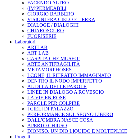
FACENDO ALTRO
(IM)PERMEABILI
GIORGIO BARBERO
VISIONI FRA CIELO E TERRA
DIALOGE / DIALOGHI
CHIAROSCURO
FUORISERIE
Laboratori
ARTLAB
ART LAB
CASPITA CHE MUSEO!
ARTE ANTIFRAGILITÀ
METAMORPHOSES
I-CONE, IL RITRATTO IMMAGINATO
DENTRO IL NODO IMPERFETTO
AL DI LÀ DELLE PAROLE
LINEE IN DIALOGO A ROVESCIO
LA VIE EN ROSE
PAROLE PER COLPIRE
I CIELI DI PALAZZO
PERFORMANCE SUL SEGNO LIBERO
DALL'OMBRA NASCE COSA
APERTO CHIUSO
DIONISO, UN DIO LIQUIDO E MOLTEPLICE
Progetti