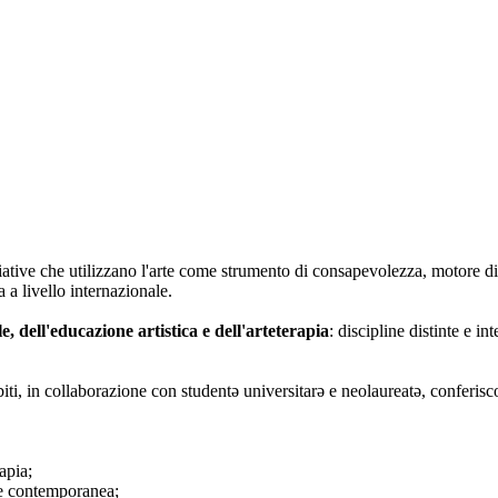
iative che utilizzano l'arte come strumento di consapevolezza, motore di
 a livello internazionale.
le, dell'educazione artistica e dell'arteterapia
: discipline distinte e i
biti, in collaborazione con studentə universitarə e neolaureatə, conferisc
apia;
rte contemporanea;