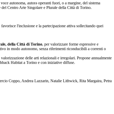
nza voce autonoma, autorə operanti fuori, o a margine, del sistema
one del Centro Arte Singolare e Plurale della Città di Torino.
 favorisce l'inclusione e la partecipazione attiva sollecitando quei
le, della Città di Torino
, per valorizzare forme espressive e
reativo in modo autonomo, senza riferimenti riconducibili a correnti o
 valorizzazione delle arti relazionali e irregolari. Propone annualmente
back Habitat a Torino e con iniziative diffuse.
rcio Coppo, Andrea Lazzarin, Natalie Lithwick, Rita Margaira, Petra