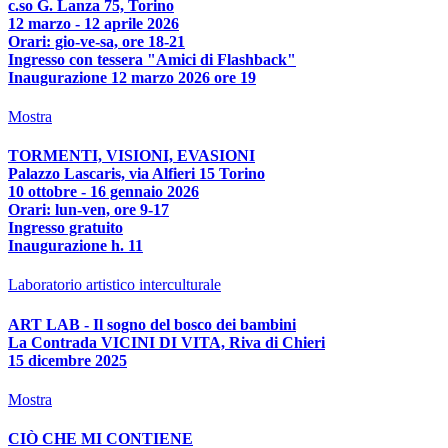
c.so G. Lanza 75, Torino
12 marzo - 12 aprile 2026
Orari: gio-ve-sa, ore 18-21
Ingresso con tessera "Amici di Flashback"
Inaugurazione 12 marzo 2026 ore 19
Mostra
TORMENTI, VISIONI, EVASIONI
Palazzo Lascaris, via Alfieri 15 Torino
10 ottobre - 16 gennaio 2026
Orari: lun-ven, ore 9-17
Ingresso gratuito
Inaugurazione h. 11
Laboratorio artistico interculturale
ART LAB - Il sogno del bosco dei bambini
La Contrada VICINI DI VITA, Riva di Chieri
15 dicembre 2025
Mostra
CIÒ CHE MI CONTIENE