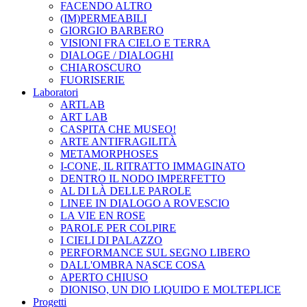
FACENDO ALTRO
(IM)PERMEABILI
GIORGIO BARBERO
VISIONI FRA CIELO E TERRA
DIALOGE / DIALOGHI
CHIAROSCURO
FUORISERIE
Laboratori
ARTLAB
ART LAB
CASPITA CHE MUSEO!
ARTE ANTIFRAGILITÀ
METAMORPHOSES
I-CONE, IL RITRATTO IMMAGINATO
DENTRO IL NODO IMPERFETTO
AL DI LÀ DELLE PAROLE
LINEE IN DIALOGO A ROVESCIO
LA VIE EN ROSE
PAROLE PER COLPIRE
I CIELI DI PALAZZO
PERFORMANCE SUL SEGNO LIBERO
DALL'OMBRA NASCE COSA
APERTO CHIUSO
DIONISO, UN DIO LIQUIDO E MOLTEPLICE
Progetti