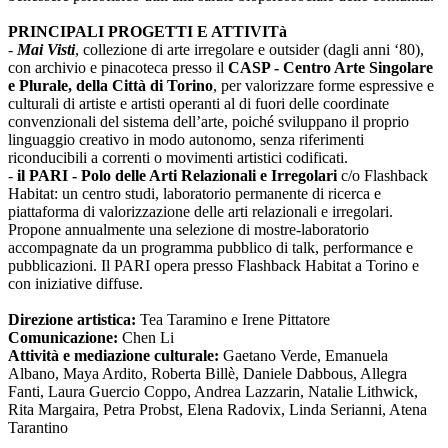
PRINCIPALI PROGETTI E ATTIVITà
-
Mai Visti
, collezione di arte irregolare e outsider (dagli anni ‘80),
con archivio e pinacoteca presso il
CASP - Centro Arte Singolare
e Plurale, della Città di Torino
, per valorizzare forme espressive e
culturali di artiste e artisti operanti al di fuori delle coordinate
convenzionali del sistema dell’arte, poiché sviluppano il proprio
linguaggio creativo in modo autonomo, senza riferimenti
riconducibili a correnti o movimenti artistici codificati.
-
il PARI - Polo delle Arti Relazionali e Irregolari
c/o Flashback
Habitat: un centro studi, laboratorio permanente di ricerca e
piattaforma di valorizzazione delle arti relazionali e irregolari.
Propone annualmente una selezione di mostre-laboratorio
accompagnate da un programma pubblico di talk, performance e
pubblicazioni. Il PARI opera presso Flashback Habitat a Torino e
con iniziative diffuse.
Direzione artistica:
Tea Taramino e Irene Pittatore
Comunicazione:
Chen Li
Attività e mediazione culturale:
Gaetano Verde, Emanuela
Albano, Maya Ardito, Roberta Billè, Daniele Dabbous, Allegra
Fanti, Laura Guercio Coppo, Andrea Lazzarin, Natalie Lithwick,
Rita Margaira, Petra Probst, Elena Radovix, Linda Serianni, Atena
Tarantino