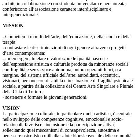
ambiti, in collaborazione con studentə universitarə e neolaureatə,
conferiscono all’associazione carattere interdisciplinare e
intergenerazionale.
MISSION
- Connettere i mondi dell’arte, dell’educazione, della scuola e della
terapia;
- contrastare le discriminazioni di ogni genere attraverso progetti
d’arte contemporanea;
- far emergere, tutelare e valorizzare le qualità nascoste
dell’espressione artistica e culturale prodotta da minoranze sociali
con fragilità e senza voce autonoma, autorə operanti fuori, o a
margine, del sistema ufficiale dell’arte: autodidatti, eccentrici,
visionari, persone con disabilità e in situazione di fragilità psichica e
sociale, a partire dalla collezione del Centro Arte Singolare e Plurale
della Città di Torino.
- sostenere e formare le giovani generazioni.
VISION
La partecipazione culturale, in particolare quella artistica, è centrale
nello sviluppo delle competenze cognitive, emozionali e socio-
relazionali, favorisce l'inclusione e la partecipazione attiva
sollecitando quei meccanismi di consapevolezza, autostima e
benessere psicofisico utili alla salute biopsicosociale delle comunità.