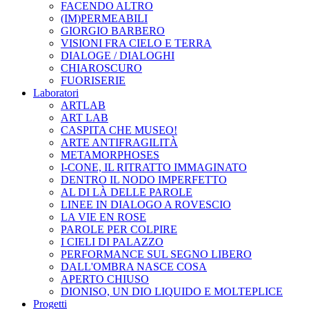
FACENDO ALTRO
(IM)PERMEABILI
GIORGIO BARBERO
VISIONI FRA CIELO E TERRA
DIALOGE / DIALOGHI
CHIAROSCURO
FUORISERIE
Laboratori
ARTLAB
ART LAB
CASPITA CHE MUSEO!
ARTE ANTIFRAGILITÀ
METAMORPHOSES
I-CONE, IL RITRATTO IMMAGINATO
DENTRO IL NODO IMPERFETTO
AL DI LÀ DELLE PAROLE
LINEE IN DIALOGO A ROVESCIO
LA VIE EN ROSE
PAROLE PER COLPIRE
I CIELI DI PALAZZO
PERFORMANCE SUL SEGNO LIBERO
DALL'OMBRA NASCE COSA
APERTO CHIUSO
DIONISO, UN DIO LIQUIDO E MOLTEPLICE
Progetti