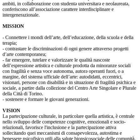
ambiti, in collaborazione con studentə universitarə e neolaureatə,
conferiscono all’associazione carattere interdisciplinare e
intergenerazionale.
MISSION
- Connettere i mondi dell’arte, dell’educazione, della scuola e della
terapia;
- contrastare le discriminazioni di ogni genere attraverso progetti
d’arte contemporanea;
- far emergere, tutelare e valorizzare le qualità nascoste
dell’espressione artistica e culturale prodotta da minoranze sociali
con fragilità e senza voce autonoma, autorə operanti fuori, o a
margine, del sistema ufficiale dell’arte: autodidatti, eccentrici,
visionari, persone con disabilità e in situazione di fragilità psichica e
sociale, a partire dalla collezione del Centro Arte Singolare e Plurale
della Città di Torino.
- sostenere e formare le giovani generazioni.
VISION
La partecipazione culturale, in particolare quella artistica, è centrale
nello sviluppo delle competenze cognitive, emozionali e socio-
relazionali, favorisce l'inclusione e la partecipazione attiva
sollecitando quei meccanismi di consapevolezza, autostima e
benessere psicofisico utili alla salute biopsicosociale delle comunità.