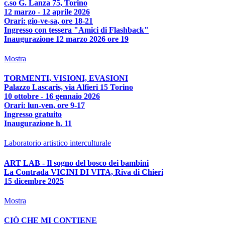
c.so G. Lanza 75, Torino
12 marzo - 12 aprile 2026
Orari: gio-ve-sa, ore 18-21
Ingresso con tessera "Amici di Flashback"
Inaugurazione 12 marzo 2026 ore 19
Mostra
TORMENTI, VISIONI, EVASIONI
Palazzo Lascaris, via Alfieri 15 Torino
10 ottobre - 16 gennaio 2026
Orari: lun-ven, ore 9-17
Ingresso gratuito
Inaugurazione h. 11
Laboratorio artistico interculturale
ART LAB - Il sogno del bosco dei bambini
La Contrada VICINI DI VITA, Riva di Chieri
15 dicembre 2025
Mostra
CIÒ CHE MI CONTIENE