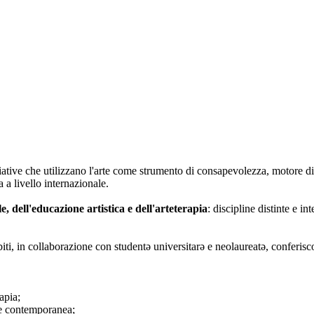
iative che utilizzano l'arte come strumento di consapevolezza, motore di
 a livello internazionale.
le, dell'educazione artistica e dell'arteterapia
: discipline distinte e i
biti, in collaborazione con studentə universitarə e neolaureatə, conferisc
apia;
rte contemporanea;