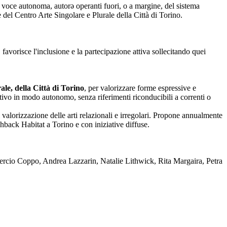
nza voce autonoma, autorə operanti fuori, o a margine, del sistema
one del Centro Arte Singolare e Plurale della Città di Torino.
 favorisce l'inclusione e la partecipazione attiva sollecitando quei
le, della Città di Torino
, per valorizzare forme espressive e
reativo in modo autonomo, senza riferimenti riconducibili a correnti o
 valorizzazione delle arti relazionali e irregolari. Propone annualmente
back Habitat a Torino e con iniziative diffuse.
rcio Coppo, Andrea Lazzarin, Natalie Lithwick, Rita Margaira, Petra