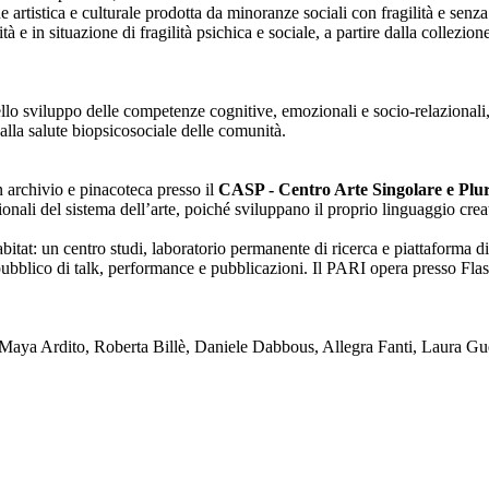
one artistica e culturale prodotta da minoranze sociali con fragilità e se
lità e in situazione di fragilità psichica e sociale, a partire dalla collezi
nello sviluppo delle competenze cognitive, emozionali e socio-relazionali,
alla salute biopsicosociale delle comunità.
on archivio e pinacoteca presso il
CASP - Centro Arte Singolare e Plura
enzionali del sistema dell’arte, poiché sviluppano il proprio linguaggio c
tat: un centro studi, laboratorio permanente di ricerca e piattaforma di
blico di talk, performance e pubblicazioni. Il PARI opera presso Flash
ya Ardito, Roberta Billè, Daniele Dabbous, Allegra Fanti, Laura Gue