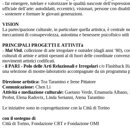
- far emergere, tutelare e valorizzare le qualità nascoste dell’espressi
ufficiale dell’arte: autodidatti, eccentrici, visionari, persone con disabi
- sostenere e formare le giovani generazioni.
VISION
La partecipazione culturale, in particolare quella artistica, è centrale 
meccanismi di consapevolezza, autostima e benessere psicofisico utili 
PRINCIPALI PROGETTI E ATTIVITà
-
Mai Visti
, collezione di arte irregolare e outsider (dagli anni ‘80), c
culturali di artiste e artisti operanti al di fuori delle coordinate conv
movimenti artistici codificati.
-
il PARI - Polo delle Arti Relazionali e Irregolari
c/o Flashback Habi
una selezione di mostre-laboratorio accompagnate da un programma pub
Direzione artistica:
Tea Taramino e Irene Pittatore
Comunicazione:
Chen Li
Attività e mediazione culturale:
Gaetano Verde, Emanuela Albano, Ma
Probst, Elena Radovix, Linda Serianni, Atena Tarantino
Le iniziative sono in coprogettazione con la Città di Torino
con il sostegno di
Città di Torino, Fondazione CRT e Fondazione OMI