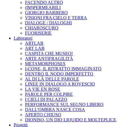
FACENDO ALTRO
(IM)PERMEABILI
GIORGIO BARBERO
VISIONI FRA CIELO E TERRA
DIALOGE / DIALOGHI
CHIAROSCURO
FUORISERIE
Laboratori
ARTLAB
ART LAB
CASPITA CHE MUSEO!
ARTE ANTIFRAGILITÀ
METAMORPHOSES
I-CONE, IL RITRATTO IMMAGINATO
DENTRO IL NODO IMPERFETTO
AL DI LÀ DELLE PAROLE
LINEE IN DIALOGO A ROVESCIO
LA VIE EN ROSE
PAROLE PER COLPIRE
I CIELI DI PALAZZO
PERFORMANCE SUL SEGNO LIBERO
DALL'OMBRA NASCE COSA
APERTO CHIUSO
DIONISO, UN DIO LIQUIDO E MOLTEPLICE
Progetti