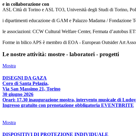
e in collaborazione con
ASL Città di Torino e ASL TO3, Università degli Studi di Torino, Poli
i dipartimenti educazione di GAM e Palazzo Madama / Fondazione T
le associazioni: CCW Cultural Welfare Center, Fermata d’autobus ETS
Forme in bilico APS è membro di EOA - European Outsider Art Associat
Le nostre attività: mostre - laboratori - progetti
Mostra
DISEGNI DA GAZA
Coro di Santa Pelagia,
Via San Massimo 21, Torino
30 giugno 2026
Orari: 17.30 inaugurazione mostra, intervento musicale di Ludov
Ingresso gratuito con prenotazione obbligatoria EVENTBRITE
Mostra
DISPOSITIVI DI PROTEZIONE INDIVIDUALE