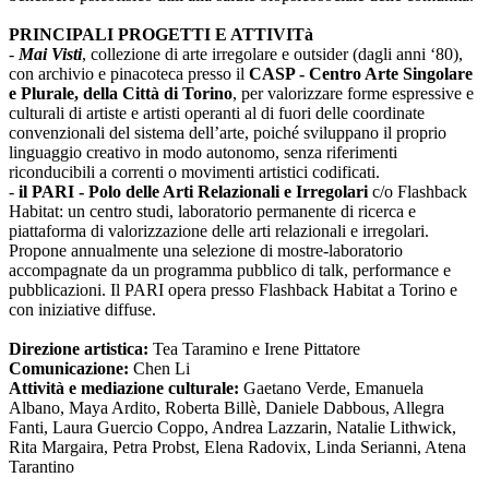
PRINCIPALI PROGETTI E ATTIVITà
-
Mai Visti
, collezione di arte irregolare e outsider (dagli anni ‘80),
con archivio e pinacoteca presso il
CASP - Centro Arte Singolare
e Plurale, della Città di Torino
, per valorizzare forme espressive e
culturali di artiste e artisti operanti al di fuori delle coordinate
convenzionali del sistema dell’arte, poiché sviluppano il proprio
linguaggio creativo in modo autonomo, senza riferimenti
riconducibili a correnti o movimenti artistici codificati.
-
il PARI - Polo delle Arti Relazionali e Irregolari
c/o Flashback
Habitat: un centro studi, laboratorio permanente di ricerca e
piattaforma di valorizzazione delle arti relazionali e irregolari.
Propone annualmente una selezione di mostre-laboratorio
accompagnate da un programma pubblico di talk, performance e
pubblicazioni. Il PARI opera presso Flashback Habitat a Torino e
con iniziative diffuse.
Direzione artistica:
Tea Taramino e Irene Pittatore
Comunicazione:
Chen Li
Attività e mediazione culturale:
Gaetano Verde, Emanuela
Albano, Maya Ardito, Roberta Billè, Daniele Dabbous, Allegra
Fanti, Laura Guercio Coppo, Andrea Lazzarin, Natalie Lithwick,
Rita Margaira, Petra Probst, Elena Radovix, Linda Serianni, Atena
Tarantino