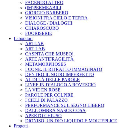
FACENDO ALTRO
(IM)PERMEABILI
GIORGIO BARBERO
VISIONI FRA CIELO E TERRA
DIALOGE / DIALOGHI
CHIAROSCURO
FUORISERIE
Laboratori
ARTLAB
ART LAB
CASPITA CHE MUSEO!
ARTE ANTIFRAGILITÀ
METAMORPHOSES
I-CONE, IL RITRATTO IMMAGINATO
DENTRO IL NODO IMPERFETTO
AL DI LÀ DELLE PAROLE
LINEE IN DIALOGO A ROVESCIO
LA VIE EN ROSE
PAROLE PER COLPIRE
I CIELI DI PALAZZO
PERFORMANCE SUL SEGNO LIBERO
DALL'OMBRA NASCE COSA
APERTO CHIUSO
DIONISO, UN DIO LIQUIDO E MOLTEPLICE
Progetti