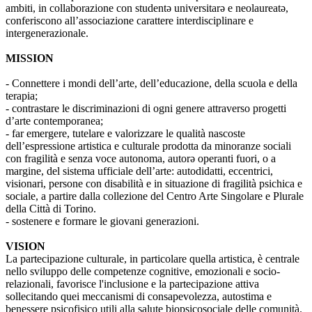
ambiti, in collaborazione con studentə universitarə e neolaureatə,
conferiscono all’associazione carattere interdisciplinare e
intergenerazionale.
MISSION
- Connettere i mondi dell’arte, dell’educazione, della scuola e della
terapia;
- contrastare le discriminazioni di ogni genere attraverso progetti
d’arte contemporanea;
- far emergere, tutelare e valorizzare le qualità nascoste
dell’espressione artistica e culturale prodotta da minoranze sociali
con fragilità e senza voce autonoma, autorə operanti fuori, o a
margine, del sistema ufficiale dell’arte: autodidatti, eccentrici,
visionari, persone con disabilità e in situazione di fragilità psichica e
sociale, a partire dalla collezione del Centro Arte Singolare e Plurale
della Città di Torino.
- sostenere e formare le giovani generazioni.
VISION
La partecipazione culturale, in particolare quella artistica, è centrale
nello sviluppo delle competenze cognitive, emozionali e socio-
relazionali, favorisce l'inclusione e la partecipazione attiva
sollecitando quei meccanismi di consapevolezza, autostima e
benessere psicofisico utili alla salute biopsicosociale delle comunità.