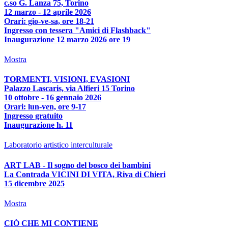
c.so G. Lanza 75, Torino
12 marzo - 12 aprile 2026
Orari: gio-ve-sa, ore 18-21
Ingresso con tessera "Amici di Flashback"
Inaugurazione 12 marzo 2026 ore 19
Mostra
TORMENTI, VISIONI, EVASIONI
Palazzo Lascaris, via Alfieri 15 Torino
10 ottobre - 16 gennaio 2026
Orari: lun-ven, ore 9-17
Ingresso gratuito
Inaugurazione h. 11
Laboratorio artistico interculturale
ART LAB - Il sogno del bosco dei bambini
La Contrada VICINI DI VITA, Riva di Chieri
15 dicembre 2025
Mostra
CIÒ CHE MI CONTIENE