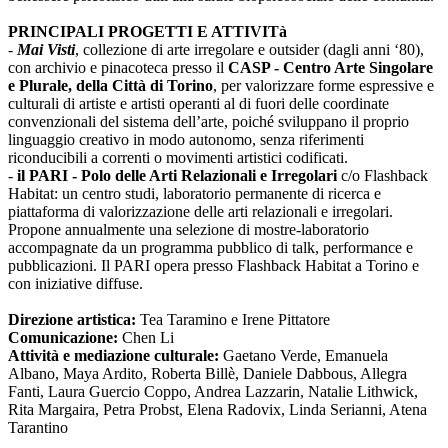
PRINCIPALI PROGETTI E ATTIVITà
-
Mai Visti
, collezione di arte irregolare e outsider (dagli anni ‘80),
con archivio e pinacoteca presso il
CASP - Centro Arte Singolare
e Plurale, della Città di Torino
, per valorizzare forme espressive e
culturali di artiste e artisti operanti al di fuori delle coordinate
convenzionali del sistema dell’arte, poiché sviluppano il proprio
linguaggio creativo in modo autonomo, senza riferimenti
riconducibili a correnti o movimenti artistici codificati.
-
il PARI - Polo delle Arti Relazionali e Irregolari
c/o Flashback
Habitat: un centro studi, laboratorio permanente di ricerca e
piattaforma di valorizzazione delle arti relazionali e irregolari.
Propone annualmente una selezione di mostre-laboratorio
accompagnate da un programma pubblico di talk, performance e
pubblicazioni. Il PARI opera presso Flashback Habitat a Torino e
con iniziative diffuse.
Direzione artistica:
Tea Taramino e Irene Pittatore
Comunicazione:
Chen Li
Attività e mediazione culturale:
Gaetano Verde, Emanuela
Albano, Maya Ardito, Roberta Billè, Daniele Dabbous, Allegra
Fanti, Laura Guercio Coppo, Andrea Lazzarin, Natalie Lithwick,
Rita Margaira, Petra Probst, Elena Radovix, Linda Serianni, Atena
Tarantino