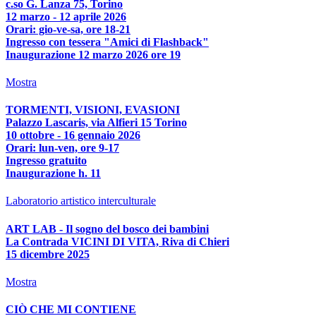
c.so G. Lanza 75, Torino
12 marzo - 12 aprile 2026
Orari: gio-ve-sa, ore 18-21
Ingresso con tessera "Amici di Flashback"
Inaugurazione 12 marzo 2026 ore 19
Mostra
TORMENTI, VISIONI, EVASIONI
Palazzo Lascaris, via Alfieri 15 Torino
10 ottobre - 16 gennaio 2026
Orari: lun-ven, ore 9-17
Ingresso gratuito
Inaugurazione h. 11
Laboratorio artistico interculturale
ART LAB - Il sogno del bosco dei bambini
La Contrada VICINI DI VITA, Riva di Chieri
15 dicembre 2025
Mostra
CIÒ CHE MI CONTIENE