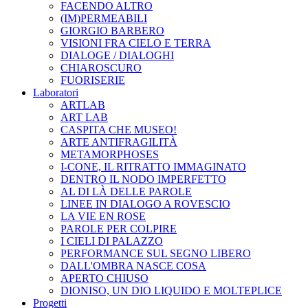
FACENDO ALTRO
(IM)PERMEABILI
GIORGIO BARBERO
VISIONI FRA CIELO E TERRA
DIALOGE / DIALOGHI
CHIAROSCURO
FUORISERIE
Laboratori
ARTLAB
ART LAB
CASPITA CHE MUSEO!
ARTE ANTIFRAGILITÀ
METAMORPHOSES
I-CONE, IL RITRATTO IMMAGINATO
DENTRO IL NODO IMPERFETTO
AL DI LÀ DELLE PAROLE
LINEE IN DIALOGO A ROVESCIO
LA VIE EN ROSE
PAROLE PER COLPIRE
I CIELI DI PALAZZO
PERFORMANCE SUL SEGNO LIBERO
DALL'OMBRA NASCE COSA
APERTO CHIUSO
DIONISO, UN DIO LIQUIDO E MOLTEPLICE
Progetti