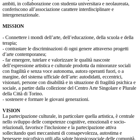
ambiti, in collaborazione con studentə universitarə e neolaureatə,
conferiscono all’associazione carattere interdisciplinare e
intergenerazionale.
MISSION
- Connettere i mondi dell’arte, dell’educazione, della scuola e della
terapia;
- contrastare le discriminazioni di ogni genere attraverso progetti
d’arte contemporanea;
- far emergere, tutelare e valorizzare le qualità nascoste
dell’espressione artistica e culturale prodotta da minoranze sociali
con fragilità e senza voce autonoma, autorə operanti fuori, o a
margine, del sistema ufficiale dell’arte: autodidatti, eccentrici,
visionari, persone con disabilità e in situazione di fragilità psichica e
sociale, a partire dalla collezione del Centro Arte Singolare e Plurale
della Città di Torino.
- sostenere e formare le giovani generazioni.
VISION
La partecipazione culturale, in particolare quella artistica, è centrale
nello sviluppo delle competenze cognitive, emozionali e socio-
relazionali, favorisce l'inclusione e la partecipazione attiva
sollecitando quei meccanismi di consapevolezza, autostima e
benessere psicofisico utili alla salute biopsicosociale delle comunità.