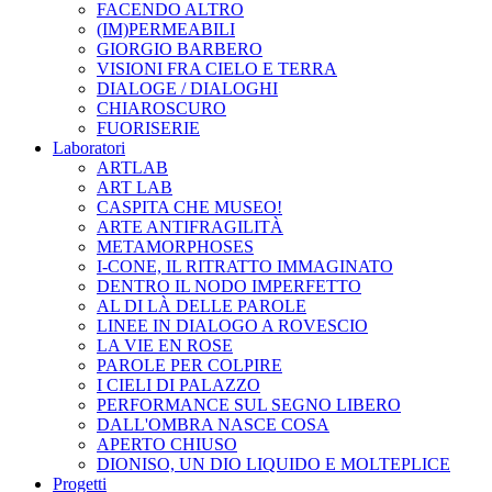
FACENDO ALTRO
(IM)PERMEABILI
GIORGIO BARBERO
VISIONI FRA CIELO E TERRA
DIALOGE / DIALOGHI
CHIAROSCURO
FUORISERIE
Laboratori
ARTLAB
ART LAB
CASPITA CHE MUSEO!
ARTE ANTIFRAGILITÀ
METAMORPHOSES
I-CONE, IL RITRATTO IMMAGINATO
DENTRO IL NODO IMPERFETTO
AL DI LÀ DELLE PAROLE
LINEE IN DIALOGO A ROVESCIO
LA VIE EN ROSE
PAROLE PER COLPIRE
I CIELI DI PALAZZO
PERFORMANCE SUL SEGNO LIBERO
DALL'OMBRA NASCE COSA
APERTO CHIUSO
DIONISO, UN DIO LIQUIDO E MOLTEPLICE
Progetti