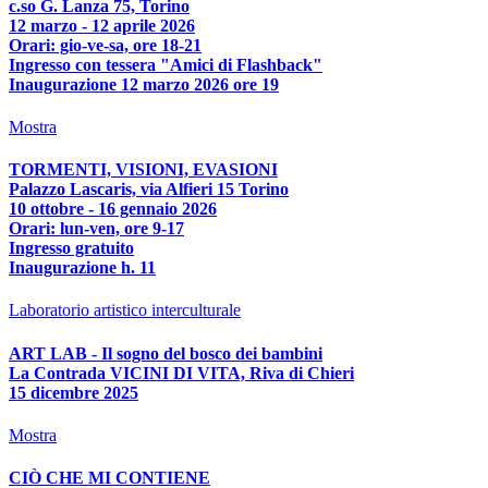
c.so G. Lanza 75, Torino
12 marzo - 12 aprile 2026
Orari: gio-ve-sa, ore 18-21
Ingresso con tessera "Amici di Flashback"
Inaugurazione 12 marzo 2026 ore 19
Mostra
TORMENTI, VISIONI, EVASIONI
Palazzo Lascaris, via Alfieri 15 Torino
10 ottobre - 16 gennaio 2026
Orari: lun-ven, ore 9-17
Ingresso gratuito
Inaugurazione h. 11
Laboratorio artistico interculturale
ART LAB - Il sogno del bosco dei bambini
La Contrada VICINI DI VITA, Riva di Chieri
15 dicembre 2025
Mostra
CIÒ CHE MI CONTIENE