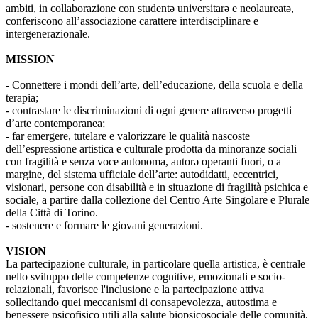
ambiti, in collaborazione con studentə universitarə e neolaureatə,
conferiscono all’associazione carattere interdisciplinare e
intergenerazionale.
MISSION
- Connettere i mondi dell’arte, dell’educazione, della scuola e della
terapia;
- contrastare le discriminazioni di ogni genere attraverso progetti
d’arte contemporanea;
- far emergere, tutelare e valorizzare le qualità nascoste
dell’espressione artistica e culturale prodotta da minoranze sociali
con fragilità e senza voce autonoma, autorə operanti fuori, o a
margine, del sistema ufficiale dell’arte: autodidatti, eccentrici,
visionari, persone con disabilità e in situazione di fragilità psichica e
sociale, a partire dalla collezione del Centro Arte Singolare e Plurale
della Città di Torino.
- sostenere e formare le giovani generazioni.
VISION
La partecipazione culturale, in particolare quella artistica, è centrale
nello sviluppo delle competenze cognitive, emozionali e socio-
relazionali, favorisce l'inclusione e la partecipazione attiva
sollecitando quei meccanismi di consapevolezza, autostima e
benessere psicofisico utili alla salute biopsicosociale delle comunità.