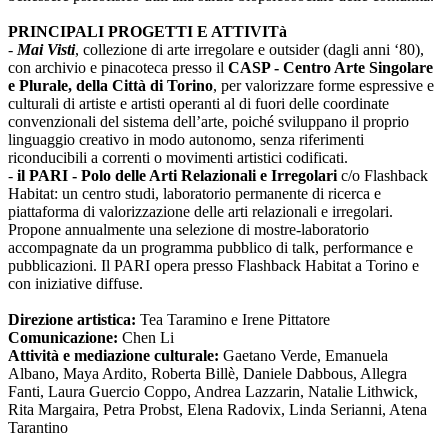
PRINCIPALI PROGETTI E ATTIVITà
-
Mai Visti
, collezione di arte irregolare e outsider (dagli anni ‘80),
con archivio e pinacoteca presso il
CASP - Centro Arte Singolare
e Plurale, della Città di Torino
, per valorizzare forme espressive e
culturali di artiste e artisti operanti al di fuori delle coordinate
convenzionali del sistema dell’arte, poiché sviluppano il proprio
linguaggio creativo in modo autonomo, senza riferimenti
riconducibili a correnti o movimenti artistici codificati.
-
il PARI - Polo delle Arti Relazionali e Irregolari
c/o Flashback
Habitat: un centro studi, laboratorio permanente di ricerca e
piattaforma di valorizzazione delle arti relazionali e irregolari.
Propone annualmente una selezione di mostre-laboratorio
accompagnate da un programma pubblico di talk, performance e
pubblicazioni. Il PARI opera presso Flashback Habitat a Torino e
con iniziative diffuse.
Direzione artistica:
Tea Taramino e Irene Pittatore
Comunicazione:
Chen Li
Attività e mediazione culturale:
Gaetano Verde, Emanuela
Albano, Maya Ardito, Roberta Billè, Daniele Dabbous, Allegra
Fanti, Laura Guercio Coppo, Andrea Lazzarin, Natalie Lithwick,
Rita Margaira, Petra Probst, Elena Radovix, Linda Serianni, Atena
Tarantino