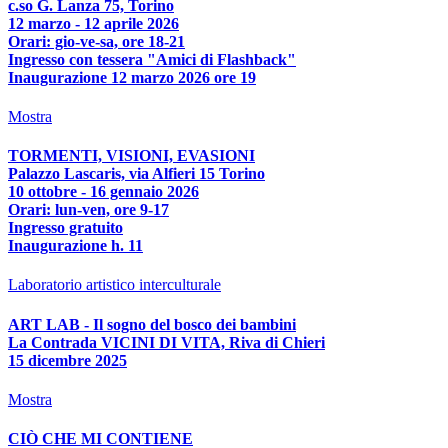
c.so G. Lanza 75, Torino
12 marzo - 12 aprile 2026
Orari: gio-ve-sa, ore 18-21
Ingresso con tessera "Amici di Flashback"
Inaugurazione 12 marzo 2026 ore 19
Mostra
TORMENTI, VISIONI, EVASIONI
Palazzo Lascaris, via Alfieri 15 Torino
10 ottobre - 16 gennaio 2026
Orari: lun-ven, ore 9-17
Ingresso gratuito
Inaugurazione h. 11
Laboratorio artistico interculturale
ART LAB - Il sogno del bosco dei bambini
La Contrada VICINI DI VITA, Riva di Chieri
15 dicembre 2025
Mostra
CIÒ CHE MI CONTIENE