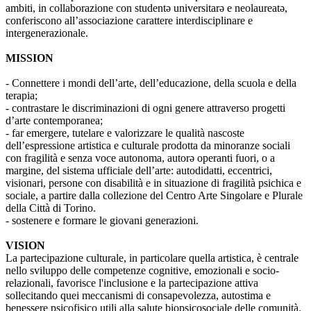
ambiti, in collaborazione con studentə universitarə e neolaureatə,
conferiscono all’associazione carattere interdisciplinare e
intergenerazionale.
MISSION
- Connettere i mondi dell’arte, dell’educazione, della scuola e della
terapia;
- contrastare le discriminazioni di ogni genere attraverso progetti
d’arte contemporanea;
- far emergere, tutelare e valorizzare le qualità nascoste
dell’espressione artistica e culturale prodotta da minoranze sociali
con fragilità e senza voce autonoma, autorə operanti fuori, o a
margine, del sistema ufficiale dell’arte: autodidatti, eccentrici,
visionari, persone con disabilità e in situazione di fragilità psichica e
sociale, a partire dalla collezione del Centro Arte Singolare e Plurale
della Città di Torino.
- sostenere e formare le giovani generazioni.
VISION
La partecipazione culturale, in particolare quella artistica, è centrale
nello sviluppo delle competenze cognitive, emozionali e socio-
relazionali, favorisce l'inclusione e la partecipazione attiva
sollecitando quei meccanismi di consapevolezza, autostima e
benessere psicofisico utili alla salute biopsicosociale delle comunità.