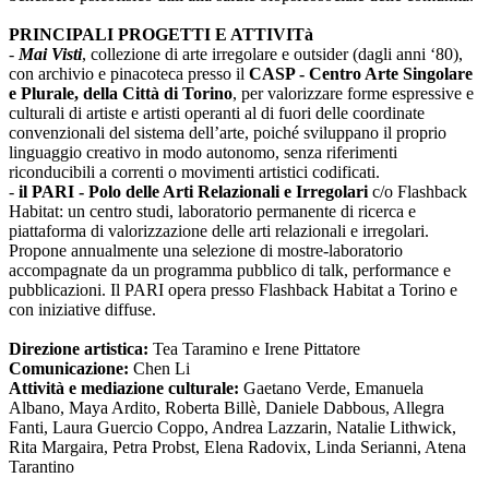
PRINCIPALI PROGETTI E ATTIVITà
-
Mai Visti
, collezione di arte irregolare e outsider (dagli anni ‘80),
con archivio e pinacoteca presso il
CASP - Centro Arte Singolare
e Plurale, della Città di Torino
, per valorizzare forme espressive e
culturali di artiste e artisti operanti al di fuori delle coordinate
convenzionali del sistema dell’arte, poiché sviluppano il proprio
linguaggio creativo in modo autonomo, senza riferimenti
riconducibili a correnti o movimenti artistici codificati.
-
il PARI - Polo delle Arti Relazionali e Irregolari
c/o Flashback
Habitat: un centro studi, laboratorio permanente di ricerca e
piattaforma di valorizzazione delle arti relazionali e irregolari.
Propone annualmente una selezione di mostre-laboratorio
accompagnate da un programma pubblico di talk, performance e
pubblicazioni. Il PARI opera presso Flashback Habitat a Torino e
con iniziative diffuse.
Direzione artistica:
Tea Taramino e Irene Pittatore
Comunicazione:
Chen Li
Attività e mediazione culturale:
Gaetano Verde, Emanuela
Albano, Maya Ardito, Roberta Billè, Daniele Dabbous, Allegra
Fanti, Laura Guercio Coppo, Andrea Lazzarin, Natalie Lithwick,
Rita Margaira, Petra Probst, Elena Radovix, Linda Serianni, Atena
Tarantino