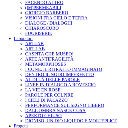
FACENDO ALTRO
(IM)PERMEABILI
GIORGIO BARBERO
VISIONI FRA CIELO E TERRA
DIALOGE / DIALOGHI
CHIAROSCURO
FUORISERIE
Laboratori
ARTLAB
ART LAB
CASPITA CHE MUSEO!
ARTE ANTIFRAGILITÀ
METAMORPHOSES
I-CONE, IL RITRATTO IMMAGINATO
DENTRO IL NODO IMPERFETTO
AL DI LÀ DELLE PAROLE
LINEE IN DIALOGO A ROVESCIO
LA VIE EN ROSE
PAROLE PER COLPIRE
I CIELI DI PALAZZO
PERFORMANCE SUL SEGNO LIBERO
DALL'OMBRA NASCE COSA
APERTO CHIUSO
DIONISO, UN DIO LIQUIDO E MOLTEPLICE
Progetti