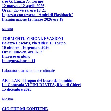
c.so G. Lanza 75, Torino
12 marzo - 12 aprile 2026
Orari: gio-ve-sa, ore 18-21
Ingresso con tessera "Amici di Flashback"
Inaugurazione 12 marzo 2026 ore 19
Mostra
TORMENTI, VISIONI, EVASIONI
Palazzo Lascaris, via Alfieri 15 Torino
10 ottobre - 16 gennaio 2026
Orari: lun-ven, ore 9-17
Ingresso gratuito
Inaugurazione h. 11
Laboratorio artistico interculturale
ART LAB - Il sogno del bosco dei bambini
La Contrada VICINI DI VITA, Riva di Chieri
15 dicembre 2025
Mostra
CIÒ CHE MI CONTIENE