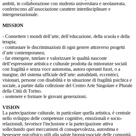
ambiti, in collaborazione con studentə universitarə e neolaureatə,
conferiscono all’associazione carattere interdisciplinare e
intergenerazionale.
MISSION
- Connettere i mondi dell’arte, dell’educazione, della scuola e della
terapia;
- contrastare le discriminazioni di ogni genere attraverso progetti
d’arte contemporanea;
- far emergere, tutelare e valorizzare le qualità nascoste
dell’espressione artistica e culturale prodotta da minoranze sociali
con fragilità e senza voce autonoma, autorə operanti fuori, o a
margine, del sistema ufficiale dell’arte: autodidatti, eccentrici,
visionari, persone con disabilità e in situazione di fragilità psichica e
sociale, a partire dalla collezione del Centro Arte Singolare e Plurale
della Città di Torino.
- sostenere e formare le giovani generazioni.
VISION
La partecipazione culturale, in particolare quella artistica, è centrale
nello sviluppo delle competenze cognitive, emozionali e socio-
relazionali, favorisce l'inclusione e la partecipazione attiva
sollecitando quei meccanismi di consapevolezza, autostima e
benessere psicofisico utili alla salute biopsicosociale delle comunità.