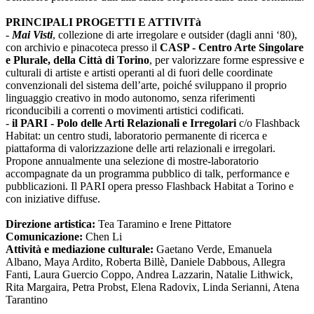
PRINCIPALI PROGETTI E ATTIVITà
-
Mai Visti
, collezione di arte irregolare e outsider (dagli anni ‘80),
con archivio e pinacoteca presso il
CASP - Centro Arte Singolare
e Plurale, della Città di Torino
, per valorizzare forme espressive e
culturali di artiste e artisti operanti al di fuori delle coordinate
convenzionali del sistema dell’arte, poiché sviluppano il proprio
linguaggio creativo in modo autonomo, senza riferimenti
riconducibili a correnti o movimenti artistici codificati.
-
il PARI - Polo delle Arti Relazionali e Irregolari
c/o Flashback
Habitat: un centro studi, laboratorio permanente di ricerca e
piattaforma di valorizzazione delle arti relazionali e irregolari.
Propone annualmente una selezione di mostre-laboratorio
accompagnate da un programma pubblico di talk, performance e
pubblicazioni. Il PARI opera presso Flashback Habitat a Torino e
con iniziative diffuse.
Direzione artistica:
Tea Taramino e Irene Pittatore
Comunicazione:
Chen Li
Attività e mediazione culturale:
Gaetano Verde, Emanuela
Albano, Maya Ardito, Roberta Billè, Daniele Dabbous, Allegra
Fanti, Laura Guercio Coppo, Andrea Lazzarin, Natalie Lithwick,
Rita Margaira, Petra Probst, Elena Radovix, Linda Serianni, Atena
Tarantino