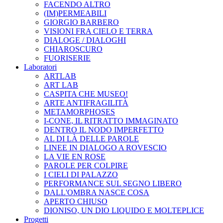
FACENDO ALTRO
(IM)PERMEABILI
GIORGIO BARBERO
VISIONI FRA CIELO E TERRA
DIALOGE / DIALOGHI
CHIAROSCURO
FUORISERIE
Laboratori
ARTLAB
ART LAB
CASPITA CHE MUSEO!
ARTE ANTIFRAGILITÀ
METAMORPHOSES
I-CONE, IL RITRATTO IMMAGINATO
DENTRO IL NODO IMPERFETTO
AL DI LÀ DELLE PAROLE
LINEE IN DIALOGO A ROVESCIO
LA VIE EN ROSE
PAROLE PER COLPIRE
I CIELI DI PALAZZO
PERFORMANCE SUL SEGNO LIBERO
DALL'OMBRA NASCE COSA
APERTO CHIUSO
DIONISO, UN DIO LIQUIDO E MOLTEPLICE
Progetti