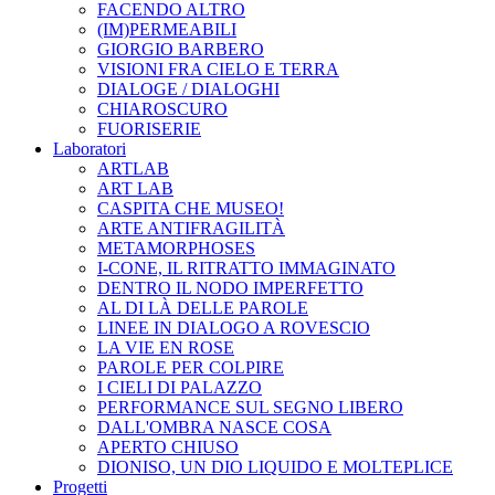
FACENDO ALTRO
(IM)PERMEABILI
GIORGIO BARBERO
VISIONI FRA CIELO E TERRA
DIALOGE / DIALOGHI
CHIAROSCURO
FUORISERIE
Laboratori
ARTLAB
ART LAB
CASPITA CHE MUSEO!
ARTE ANTIFRAGILITÀ
METAMORPHOSES
I-CONE, IL RITRATTO IMMAGINATO
DENTRO IL NODO IMPERFETTO
AL DI LÀ DELLE PAROLE
LINEE IN DIALOGO A ROVESCIO
LA VIE EN ROSE
PAROLE PER COLPIRE
I CIELI DI PALAZZO
PERFORMANCE SUL SEGNO LIBERO
DALL'OMBRA NASCE COSA
APERTO CHIUSO
DIONISO, UN DIO LIQUIDO E MOLTEPLICE
Progetti