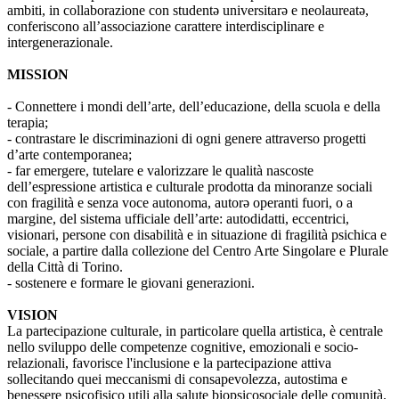
ambiti, in collaborazione con studentə universitarə e neolaureatə,
conferiscono all’associazione carattere interdisciplinare e
intergenerazionale.
MISSION
- Connettere i mondi dell’arte, dell’educazione, della scuola e della
terapia;
- contrastare le discriminazioni di ogni genere attraverso progetti
d’arte contemporanea;
- far emergere, tutelare e valorizzare le qualità nascoste
dell’espressione artistica e culturale prodotta da minoranze sociali
con fragilità e senza voce autonoma, autorə operanti fuori, o a
margine, del sistema ufficiale dell’arte: autodidatti, eccentrici,
visionari, persone con disabilità e in situazione di fragilità psichica e
sociale, a partire dalla collezione del Centro Arte Singolare e Plurale
della Città di Torino.
- sostenere e formare le giovani generazioni.
VISION
La partecipazione culturale, in particolare quella artistica, è centrale
nello sviluppo delle competenze cognitive, emozionali e socio-
relazionali, favorisce l'inclusione e la partecipazione attiva
sollecitando quei meccanismi di consapevolezza, autostima e
benessere psicofisico utili alla salute biopsicosociale delle comunità.