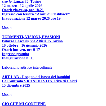
c.so G. Lanza 75, Torino
12 marzo - 12 aprile 2026
Orari: gio-ve-sa, ore 18-21
Ingresso con tessera "Amici di Flashback"
Inaugurazione 12 marzo 2026 ore 19
Mostra
TORMENTI, VISIONI, EVASIONI
Palazzo Lascaris, via Alfieri 15 Torino
10 ottobre - 16 gennaio 2026
Orari: lun-ven, ore 9-17
Ingresso gratuito
Inaugurazione h. 11
Laboratorio artistico interculturale
ART LAB - Il sogno del bosco dei bambini
La Contrada VICINI DI VITA, Riva di Chieri
15 dicembre 2025
Mostra
CIÒ CHE MI CONTIENE