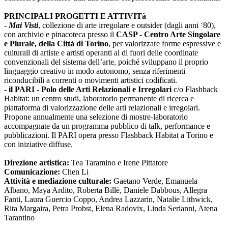
PRINCIPALI PROGETTI E ATTIVITà
-
Mai Visti
, collezione di arte irregolare e outsider (dagli anni ‘80),
con archivio e pinacoteca presso il
CASP - Centro Arte Singolare
e Plurale, della Città di Torino
, per valorizzare forme espressive e
culturali di artiste e artisti operanti al di fuori delle coordinate
convenzionali del sistema dell’arte, poiché sviluppano il proprio
linguaggio creativo in modo autonomo, senza riferimenti
riconducibili a correnti o movimenti artistici codificati.
-
il PARI - Polo delle Arti Relazionali e Irregolari
c/o Flashback
Habitat: un centro studi, laboratorio permanente di ricerca e
piattaforma di valorizzazione delle arti relazionali e irregolari.
Propone annualmente una selezione di mostre-laboratorio
accompagnate da un programma pubblico di talk, performance e
pubblicazioni. Il PARI opera presso Flashback Habitat a Torino e
con iniziative diffuse.
Direzione artistica:
Tea Taramino e Irene Pittatore
Comunicazione:
Chen Li
Attività e mediazione culturale:
Gaetano Verde, Emanuela
Albano, Maya Ardito, Roberta Billè, Daniele Dabbous, Allegra
Fanti, Laura Guercio Coppo, Andrea Lazzarin, Natalie Lithwick,
Rita Margaira, Petra Probst, Elena Radovix, Linda Serianni, Atena
Tarantino