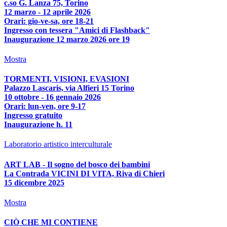
c.so G. Lanza 75, Torino
12 marzo - 12 aprile 2026
Orari: gio-ve-sa, ore 18-21
Ingresso con tessera "Amici di Flashback"
Inaugurazione 12 marzo 2026 ore 19
Mostra
TORMENTI, VISIONI, EVASIONI
Palazzo Lascaris, via Alfieri 15 Torino
10 ottobre - 16 gennaio 2026
Orari: lun-ven, ore 9-17
Ingresso gratuito
Inaugurazione h. 11
Laboratorio artistico interculturale
ART LAB - Il sogno del bosco dei bambini
La Contrada VICINI DI VITA, Riva di Chieri
15 dicembre 2025
Mostra
CIÒ CHE MI CONTIENE