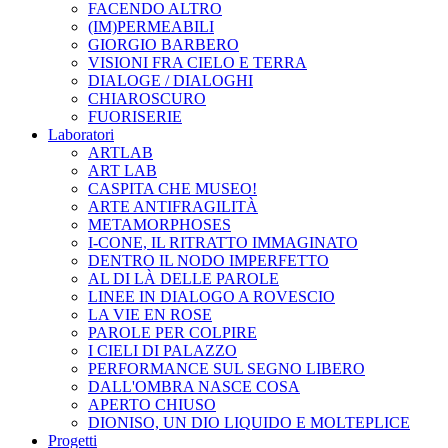
FACENDO ALTRO
(IM)PERMEABILI
GIORGIO BARBERO
VISIONI FRA CIELO E TERRA
DIALOGE / DIALOGHI
CHIAROSCURO
FUORISERIE
Laboratori
ARTLAB
ART LAB
CASPITA CHE MUSEO!
ARTE ANTIFRAGILITÀ
METAMORPHOSES
I-CONE, IL RITRATTO IMMAGINATO
DENTRO IL NODO IMPERFETTO
AL DI LÀ DELLE PAROLE
LINEE IN DIALOGO A ROVESCIO
LA VIE EN ROSE
PAROLE PER COLPIRE
I CIELI DI PALAZZO
PERFORMANCE SUL SEGNO LIBERO
DALL'OMBRA NASCE COSA
APERTO CHIUSO
DIONISO, UN DIO LIQUIDO E MOLTEPLICE
Progetti