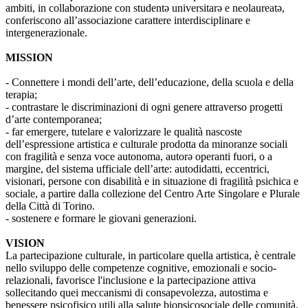
ambiti, in collaborazione con studentə universitarə e neolaureatə,
conferiscono all’associazione carattere interdisciplinare e
intergenerazionale.
MISSION
- Connettere i mondi dell’arte, dell’educazione, della scuola e della
terapia;
- contrastare le discriminazioni di ogni genere attraverso progetti
d’arte contemporanea;
- far emergere, tutelare e valorizzare le qualità nascoste
dell’espressione artistica e culturale prodotta da minoranze sociali
con fragilità e senza voce autonoma, autorə operanti fuori, o a
margine, del sistema ufficiale dell’arte: autodidatti, eccentrici,
visionari, persone con disabilità e in situazione di fragilità psichica e
sociale, a partire dalla collezione del Centro Arte Singolare e Plurale
della Città di Torino.
- sostenere e formare le giovani generazioni.
VISION
La partecipazione culturale, in particolare quella artistica, è centrale
nello sviluppo delle competenze cognitive, emozionali e socio-
relazionali, favorisce l'inclusione e la partecipazione attiva
sollecitando quei meccanismi di consapevolezza, autostima e
benessere psicofisico utili alla salute biopsicosociale delle comunità.