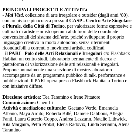
PRINCIPALI PROGETTI E ATTIVITà
-
Mai Visti
, collezione di arte irregolare e outsider (dagli anni ‘80),
con archivio e pinacoteca presso il
CASP - Centro Arte Singolare
e Plurale, della Città di Torino
, per valorizzare forme espressive e
culturali di artiste e artisti operanti al di fuori delle coordinate
convenzionali del sistema dell’arte, poiché sviluppano il proprio
linguaggio creativo in modo autonomo, senza riferimenti
riconducibili a correnti o movimenti artistici codificati.
-
il PARI - Polo delle Arti Relazionali e Irregolari
c/o Flashback
Habitat: un centro studi, laboratorio permanente di ricerca e
piattaforma di valorizzazione delle arti relazionali e irregolari.
Propone annualmente una selezione di mostre-laboratorio
accompagnate da un programma pubblico di talk, performance e
pubblicazioni. Il PARI opera presso Flashback Habitat a Torino e
con iniziative diffuse.
Direzione artistica:
Tea Taramino e Irene Pittatore
Comunicazione:
Chen Li
Attività e mediazione culturale:
Gaetano Verde, Emanuela
Albano, Maya Ardito, Roberta Billè, Daniele Dabbous, Allegra
Fanti, Laura Guercio Coppo, Andrea Lazzarin, Natalie Lithwick,
Rita Margaira, Petra Probst, Elena Radovix, Linda Serianni, Atena
Tarantino