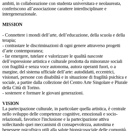
ambiti, in collaborazione con studentə universitarə e neolaureatə,
conferiscono all’associazione carattere interdisciplinare e
intergenerazionale.
MISSION
- Connettere i mondi dell’arte, dell’educazione, della scuola e della
terapia;
- contrastare le discriminazioni di ogni genere attraverso progetti
d’arte contemporanea;
- far emergere, tutelare e valorizzare le qualità nascoste
dell’espressione artistica e culturale prodotta da minoranze sociali
con fragilità e senza voce autonoma, autorə operanti fuori, o a
margine, del sistema ufficiale dell’arte: autodidatti, eccentrici,
visionari, persone con disabilità e in situazione di fragilità psichica e
sociale, a partire dalla collezione del Centro Arte Singolare e Plurale
della Città di Torino.
- sostenere e formare le giovani generazioni.
VISION
La partecipazione culturale, in particolare quella artistica, è centrale
nello sviluppo delle competenze cognitive, emozionali e socio-
relazionali, favorisce l'inclusione e la partecipazione attiva
sollecitando quei meccanismi di consapevolezza, autostima e
benessere psicofisico utili alla salute biopsicosociale delle comunità.