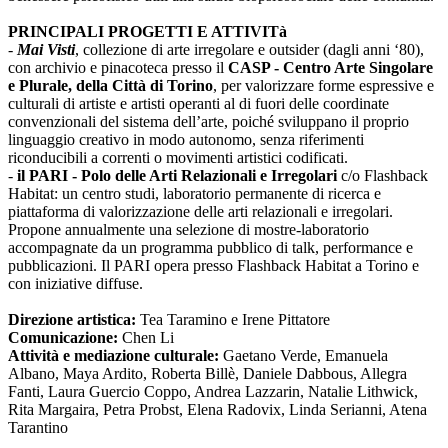
PRINCIPALI PROGETTI E ATTIVITà
-
Mai Visti
, collezione di arte irregolare e outsider (dagli anni ‘80),
con archivio e pinacoteca presso il
CASP - Centro Arte Singolare
e Plurale, della Città di Torino
, per valorizzare forme espressive e
culturali di artiste e artisti operanti al di fuori delle coordinate
convenzionali del sistema dell’arte, poiché sviluppano il proprio
linguaggio creativo in modo autonomo, senza riferimenti
riconducibili a correnti o movimenti artistici codificati.
-
il PARI - Polo delle Arti Relazionali e Irregolari
c/o Flashback
Habitat: un centro studi, laboratorio permanente di ricerca e
piattaforma di valorizzazione delle arti relazionali e irregolari.
Propone annualmente una selezione di mostre-laboratorio
accompagnate da un programma pubblico di talk, performance e
pubblicazioni. Il PARI opera presso Flashback Habitat a Torino e
con iniziative diffuse.
Direzione artistica:
Tea Taramino e Irene Pittatore
Comunicazione:
Chen Li
Attività e mediazione culturale:
Gaetano Verde, Emanuela
Albano, Maya Ardito, Roberta Billè, Daniele Dabbous, Allegra
Fanti, Laura Guercio Coppo, Andrea Lazzarin, Natalie Lithwick,
Rita Margaira, Petra Probst, Elena Radovix, Linda Serianni, Atena
Tarantino