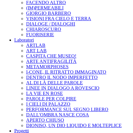
FACENDO ALTRO
(IM)PERMEABILI
GIORGIO BARBERO
VISIONI FRA CIELO E TERRA
DIALOGE / DIALOGHI
CHIAROSCURO
FUORISERIE
Laboratori
ARTLAB
ART LAB
CASPITA CHE MUSEO!
ARTE ANTIFRAGILITÀ
METAMORPHOSES
I-CONE, IL RITRATTO IMMAGINATO
DENTRO IL NODO IMPERFETTO
AL DI LÀ DELLE PAROLE
LINEE IN DIALOGO A ROVESCIO
LA VIE EN ROSE
PAROLE PER COLPIRE
I CIELI DI PALAZZO
PERFORMANCE SUL SEGNO LIBERO
DALL'OMBRA NASCE COSA
APERTO CHIUSO
DIONISO, UN DIO LIQUIDO E MOLTEPLICE
Progetti