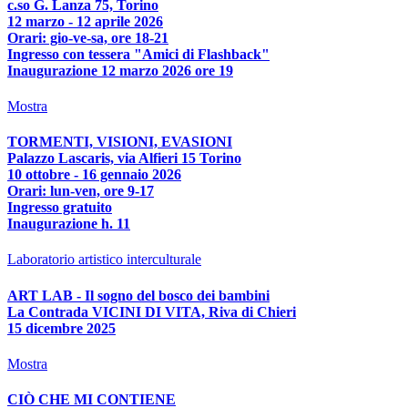
c.so G. Lanza 75, Torino
12 marzo - 12 aprile 2026
Orari: gio-ve-sa, ore 18-21
Ingresso con tessera "Amici di Flashback"
Inaugurazione 12 marzo 2026 ore 19
Mostra
TORMENTI, VISIONI, EVASIONI
Palazzo Lascaris, via Alfieri 15 Torino
10 ottobre - 16 gennaio 2026
Orari: lun-ven, ore 9-17
Ingresso gratuito
Inaugurazione h. 11
Laboratorio artistico interculturale
ART LAB - Il sogno del bosco dei bambini
La Contrada VICINI DI VITA, Riva di Chieri
15 dicembre 2025
Mostra
CIÒ CHE MI CONTIENE