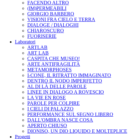
FACENDO ALTRO
(IM)PERMEABILI
GIORGIO BARBERO
VISIONI FRA CIELO E TERRA
DIALOGE / DIALOGHI
CHIAROSCURO
FUORISERIE
Laboratori
ARTLAB
ART LAB
CASPITA CHE MUSEO!
ARTE ANTIFRAGILITÀ
METAMORPHOSES
I-CONE, IL RITRATTO IMMAGINATO
DENTRO IL NODO IMPERFETTO
AL DI LÀ DELLE PAROLE
LINEE IN DIALOGO A ROVESCIO
LA VIE EN ROSE
PAROLE PER COLPIRE
I CIELI DI PALAZZO
PERFORMANCE SUL SEGNO LIBERO
DALL'OMBRA NASCE COSA
APERTO CHIUSO
DIONISO, UN DIO LIQUIDO E MOLTEPLICE
Progetti