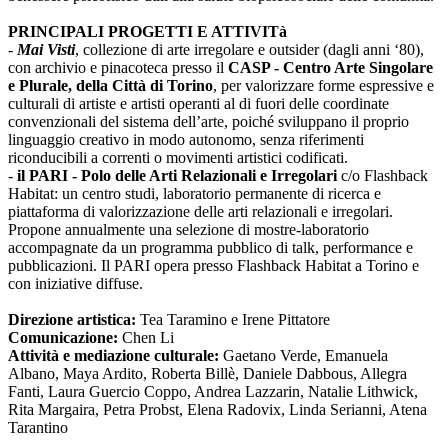
PRINCIPALI PROGETTI E ATTIVITà
-
Mai Visti
, collezione di arte irregolare e outsider (dagli anni ‘80),
con archivio e pinacoteca presso il
CASP - Centro Arte Singolare
e Plurale, della Città di Torino
, per valorizzare forme espressive e
culturali di artiste e artisti operanti al di fuori delle coordinate
convenzionali del sistema dell’arte, poiché sviluppano il proprio
linguaggio creativo in modo autonomo, senza riferimenti
riconducibili a correnti o movimenti artistici codificati.
-
il PARI - Polo delle Arti Relazionali e Irregolari
c/o Flashback
Habitat: un centro studi, laboratorio permanente di ricerca e
piattaforma di valorizzazione delle arti relazionali e irregolari.
Propone annualmente una selezione di mostre-laboratorio
accompagnate da un programma pubblico di talk, performance e
pubblicazioni. Il PARI opera presso Flashback Habitat a Torino e
con iniziative diffuse.
Direzione artistica:
Tea Taramino e Irene Pittatore
Comunicazione:
Chen Li
Attività e mediazione culturale:
Gaetano Verde, Emanuela
Albano, Maya Ardito, Roberta Billè, Daniele Dabbous, Allegra
Fanti, Laura Guercio Coppo, Andrea Lazzarin, Natalie Lithwick,
Rita Margaira, Petra Probst, Elena Radovix, Linda Serianni, Atena
Tarantino