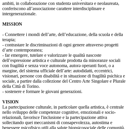
ambiti, in collaborazione con studentə universitarə e neolaureatə,
conferiscono all’associazione carattere interdisciplinare e
intergenerazionale.
MISSION
- Connettere i mondi dell’arte, dell’educazione, della scuola e della
terapia;
- contrastare le discriminazioni di ogni genere attraverso progetti
d’arte contemporanea;
- far emergere, tutelare e valorizzare le qualità nascoste
dell’espressione artistica e culturale prodotta da minoranze sociali
con fragilità e senza voce autonoma, autorə operanti fuori, o a
margine, del sistema ufficiale dell’arte: autodidatti, eccentrici,
visionari, persone con disabilità e in situazione di fragilità psichica e
sociale, a partire dalla collezione del Centro Arte Singolare e Plurale
della Città di Torino.
- sostenere e formare le giovani generazioni.
VISION
La partecipazione culturale, in particolare quella artistica, è centrale
nello sviluppo delle competenze cognitive, emozionali e socio-
relazionali, favorisce l'inclusione e la partecipazione attiva
sollecitando quei meccanismi di consapevolezza, autostima e
benessere psicofisico utili alla salute biopsicosociale delle comunità.