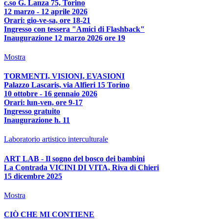
c.so G. Lanza 75, Torino
12 marzo - 12 aprile 2026
Orari: gio-ve-sa, ore 18-21
Ingresso con tessera "Amici di Flashback"
Inaugurazione 12 marzo 2026 ore 19
Mostra
TORMENTI, VISIONI, EVASIONI
Palazzo Lascaris, via Alfieri 15 Torino
10 ottobre - 16 gennaio 2026
Orari: lun-ven, ore 9-17
Ingresso gratuito
Inaugurazione h. 11
Laboratorio artistico interculturale
ART LAB - Il sogno del bosco dei bambini
La Contrada VICINI DI VITA, Riva di Chieri
15 dicembre 2025
Mostra
CIÒ CHE MI CONTIENE