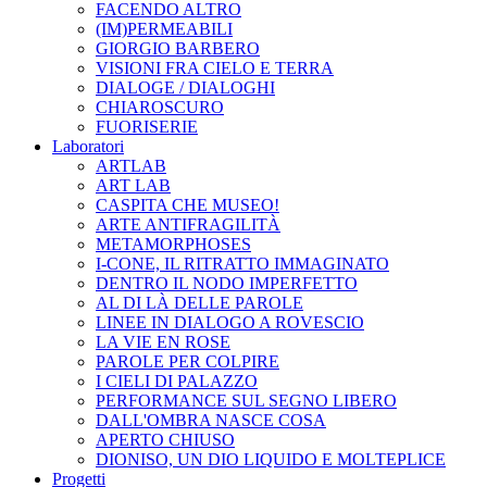
FACENDO ALTRO
(IM)PERMEABILI
GIORGIO BARBERO
VISIONI FRA CIELO E TERRA
DIALOGE / DIALOGHI
CHIAROSCURO
FUORISERIE
Laboratori
ARTLAB
ART LAB
CASPITA CHE MUSEO!
ARTE ANTIFRAGILITÀ
METAMORPHOSES
I-CONE, IL RITRATTO IMMAGINATO
DENTRO IL NODO IMPERFETTO
AL DI LÀ DELLE PAROLE
LINEE IN DIALOGO A ROVESCIO
LA VIE EN ROSE
PAROLE PER COLPIRE
I CIELI DI PALAZZO
PERFORMANCE SUL SEGNO LIBERO
DALL'OMBRA NASCE COSA
APERTO CHIUSO
DIONISO, UN DIO LIQUIDO E MOLTEPLICE
Progetti