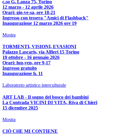
c.so G. Lanza 75, Torino
12 marzo - 12 aprile 2026
Orari: gio-ve-sa, ore 18-21
Ingresso con tessera "Amici di Flashback"
Inaugurazione 12 marzo 2026 ore 19
Mostra
TORMENTI, VISIONI, EVASIONI
Palazzo Lascaris, via Alfieri 15 Torino
10 ottobre - 16 gennaio 2026
Orari: lun-ven, ore 9-17
Ingresso gratuito
Inaugurazione h. 11
Laboratorio artistico interculturale
ART LAB - Il sogno del bosco dei bambini
La Contrada VICINI DI VITA, Riva di Chieri
15 dicembre 2025
Mostra
CIÒ CHE MI CONTIENE