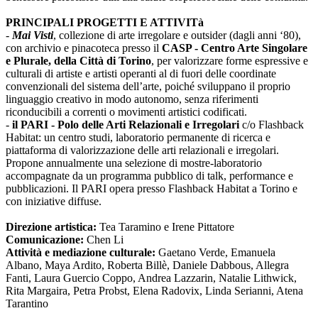
PRINCIPALI PROGETTI E ATTIVITà
-
Mai Visti
, collezione di arte irregolare e outsider (dagli anni ‘80),
con archivio e pinacoteca presso il
CASP - Centro Arte Singolare
e Plurale, della Città di Torino
, per valorizzare forme espressive e
culturali di artiste e artisti operanti al di fuori delle coordinate
convenzionali del sistema dell’arte, poiché sviluppano il proprio
linguaggio creativo in modo autonomo, senza riferimenti
riconducibili a correnti o movimenti artistici codificati.
-
il PARI - Polo delle Arti Relazionali e Irregolari
c/o Flashback
Habitat: un centro studi, laboratorio permanente di ricerca e
piattaforma di valorizzazione delle arti relazionali e irregolari.
Propone annualmente una selezione di mostre-laboratorio
accompagnate da un programma pubblico di talk, performance e
pubblicazioni. Il PARI opera presso Flashback Habitat a Torino e
con iniziative diffuse.
Direzione artistica:
Tea Taramino e Irene Pittatore
Comunicazione:
Chen Li
Attività e mediazione culturale:
Gaetano Verde, Emanuela
Albano, Maya Ardito, Roberta Billè, Daniele Dabbous, Allegra
Fanti, Laura Guercio Coppo, Andrea Lazzarin, Natalie Lithwick,
Rita Margaira, Petra Probst, Elena Radovix, Linda Serianni, Atena
Tarantino