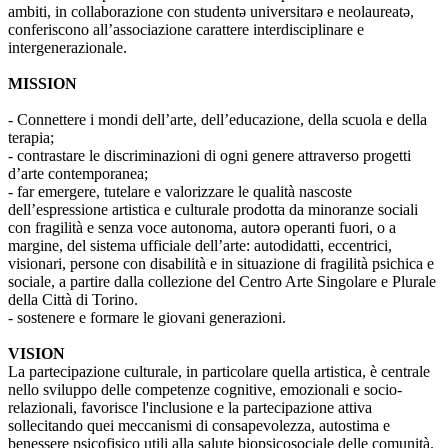
ambiti, in collaborazione con studentə universitarə e neolaureatə,
conferiscono all’associazione carattere interdisciplinare e
intergenerazionale.
MISSION
- Connettere i mondi dell’arte, dell’educazione, della scuola e della
terapia;
- contrastare le discriminazioni di ogni genere attraverso progetti
d’arte contemporanea;
- far emergere, tutelare e valorizzare le qualità nascoste
dell’espressione artistica e culturale prodotta da minoranze sociali
con fragilità e senza voce autonoma, autorə operanti fuori, o a
margine, del sistema ufficiale dell’arte: autodidatti, eccentrici,
visionari, persone con disabilità e in situazione di fragilità psichica e
sociale, a partire dalla collezione del Centro Arte Singolare e Plurale
della Città di Torino.
- sostenere e formare le giovani generazioni.
VISION
La partecipazione culturale, in particolare quella artistica, è centrale
nello sviluppo delle competenze cognitive, emozionali e socio-
relazionali, favorisce l'inclusione e la partecipazione attiva
sollecitando quei meccanismi di consapevolezza, autostima e
benessere psicofisico utili alla salute biopsicosociale delle comunità.