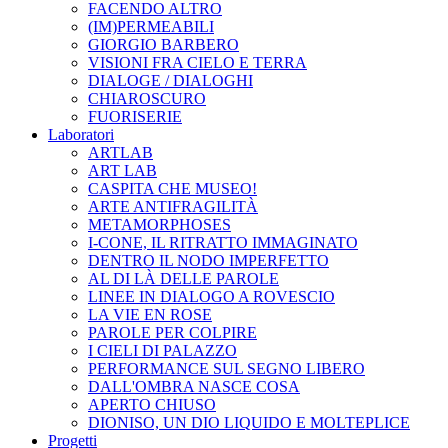
FACENDO ALTRO
(IM)PERMEABILI
GIORGIO BARBERO
VISIONI FRA CIELO E TERRA
DIALOGE / DIALOGHI
CHIAROSCURO
FUORISERIE
Laboratori
ARTLAB
ART LAB
CASPITA CHE MUSEO!
ARTE ANTIFRAGILITÀ
METAMORPHOSES
I-CONE, IL RITRATTO IMMAGINATO
DENTRO IL NODO IMPERFETTO
AL DI LÀ DELLE PAROLE
LINEE IN DIALOGO A ROVESCIO
LA VIE EN ROSE
PAROLE PER COLPIRE
I CIELI DI PALAZZO
PERFORMANCE SUL SEGNO LIBERO
DALL'OMBRA NASCE COSA
APERTO CHIUSO
DIONISO, UN DIO LIQUIDO E MOLTEPLICE
Progetti