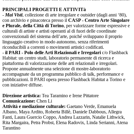
PRINCIPALI PROGETTI E ATTIVITà
-
Mai Visti
, collezione di arte irregolare e outsider (dagli anni ‘80),
con archivio e pinacoteca presso il
CASP - Centro Arte Singolare
e Plurale, della Città di Torino
, per valorizzare forme espressive e
culturali di artiste e artisti operanti al di fuori delle coordinate
convenzionali del sistema dell’arte, poiché sviluppano il proprio
linguaggio creativo in modo autonomo, senza riferimenti
riconducibili a correnti o movimenti artistici codificati.
-
il PARI - Polo delle Arti Relazionali e Irregolari
c/o Flashback
Habitat: un centro studi, laboratorio permanente di ricerca e
piattaforma di valorizzazione delle arti relazionali e irregolari.
Propone annualmente una selezione di mostre-laboratorio
accompagnate da un programma pubblico di talk, performance e
pubblicazioni. Il PARI opera presso Flashback Habitat a Torino e
con iniziative diffuse.
Direzione artistica:
Tea Taramino e Irene Pittatore
Comunicazione:
Chen Li
Attività e mediazione culturale:
Gaetano Verde, Emanuela
Albano, Maya Ardito, Roberta Billè, Daniele Dabbous, Allegra
Fanti, Laura Guercio Coppo, Andrea Lazzarin, Natalie Lithwick,
Rita Margaira, Petra Probst, Elena Radovix, Linda Serianni, Atena
Tarantino