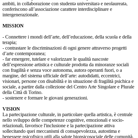
ambiti, in collaborazione con studentə universitarə e neolaureatə,
conferiscono all’associazione carattere interdisciplinare e
intergenerazionale.
MISSION
- Connettere i mondi dell’arte, dell’educazione, della scuola e della
terapia;
- contrastare le discriminazioni di ogni genere attraverso progetti
d’arte contemporanea;
- far emergere, tutelare e valorizzare le qualità nascoste
dell’espressione artistica e culturale prodotta da minoranze sociali
con fragilità e senza voce autonoma, autorə operanti fuori, o a
margine, del sistema ufficiale dell’arte: autodidatti, eccentrici,
visionari, persone con disabilità e in situazione di fragilità psichica e
sociale, a partire dalla collezione del Centro Arte Singolare e Plurale
della Città di Torino.
- sostenere e formare le giovani generazioni.
VISION
La partecipazione culturale, in particolare quella artistica, è centrale
nello sviluppo delle competenze cognitive, emozionali e socio-
relazionali, favorisce l'inclusione e la partecipazione attiva
sollecitando quei meccanismi di consapevolezza, autostima e
benessere psicofisico utili alla salute biopsicosociale delle comunità.