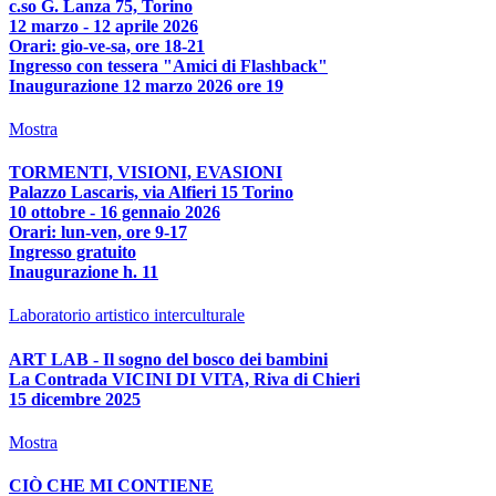
c.so G. Lanza 75, Torino
12 marzo - 12 aprile 2026
Orari: gio-ve-sa, ore 18-21
Ingresso con tessera "Amici di Flashback"
Inaugurazione 12 marzo 2026 ore 19
Mostra
TORMENTI, VISIONI, EVASIONI
Palazzo Lascaris, via Alfieri 15 Torino
10 ottobre - 16 gennaio 2026
Orari: lun-ven, ore 9-17
Ingresso gratuito
Inaugurazione h. 11
Laboratorio artistico interculturale
ART LAB - Il sogno del bosco dei bambini
La Contrada VICINI DI VITA, Riva di Chieri
15 dicembre 2025
Mostra
CIÒ CHE MI CONTIENE