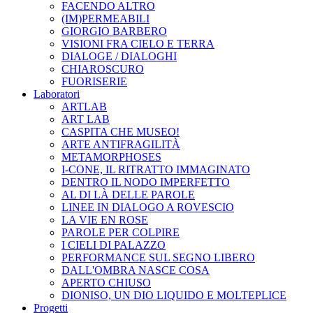
FACENDO ALTRO
(IM)PERMEABILI
GIORGIO BARBERO
VISIONI FRA CIELO E TERRA
DIALOGE / DIALOGHI
CHIAROSCURO
FUORISERIE
Laboratori
ARTLAB
ART LAB
CASPITA CHE MUSEO!
ARTE ANTIFRAGILITÀ
METAMORPHOSES
I-CONE, IL RITRATTO IMMAGINATO
DENTRO IL NODO IMPERFETTO
AL DI LÀ DELLE PAROLE
LINEE IN DIALOGO A ROVESCIO
LA VIE EN ROSE
PAROLE PER COLPIRE
I CIELI DI PALAZZO
PERFORMANCE SUL SEGNO LIBERO
DALL'OMBRA NASCE COSA
APERTO CHIUSO
DIONISO, UN DIO LIQUIDO E MOLTEPLICE
Progetti