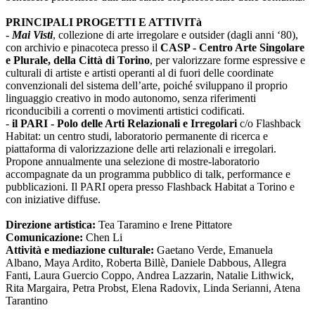
PRINCIPALI PROGETTI E ATTIVITà
-
Mai Visti
, collezione di arte irregolare e outsider (dagli anni ‘80),
con archivio e pinacoteca presso il
CASP - Centro Arte Singolare
e Plurale, della Città di Torino
, per valorizzare forme espressive e
culturali di artiste e artisti operanti al di fuori delle coordinate
convenzionali del sistema dell’arte, poiché sviluppano il proprio
linguaggio creativo in modo autonomo, senza riferimenti
riconducibili a correnti o movimenti artistici codificati.
-
il PARI - Polo delle Arti Relazionali e Irregolari
c/o Flashback
Habitat: un centro studi, laboratorio permanente di ricerca e
piattaforma di valorizzazione delle arti relazionali e irregolari.
Propone annualmente una selezione di mostre-laboratorio
accompagnate da un programma pubblico di talk, performance e
pubblicazioni. Il PARI opera presso Flashback Habitat a Torino e
con iniziative diffuse.
Direzione artistica:
Tea Taramino e Irene Pittatore
Comunicazione:
Chen Li
Attività e mediazione culturale:
Gaetano Verde, Emanuela
Albano, Maya Ardito, Roberta Billè, Daniele Dabbous, Allegra
Fanti, Laura Guercio Coppo, Andrea Lazzarin, Natalie Lithwick,
Rita Margaira, Petra Probst, Elena Radovix, Linda Serianni, Atena
Tarantino