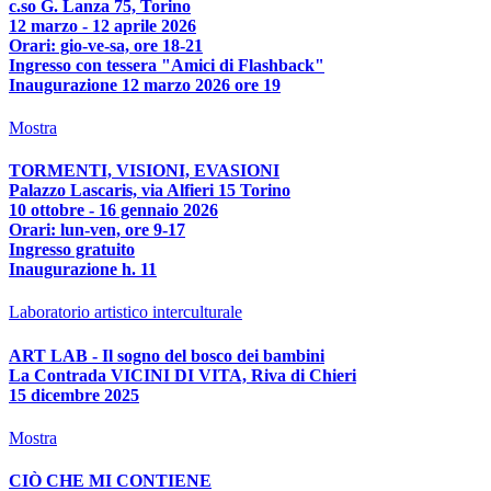
c.so G. Lanza 75, Torino
12 marzo - 12 aprile 2026
Orari: gio-ve-sa, ore 18-21
Ingresso con tessera "Amici di Flashback"
Inaugurazione 12 marzo 2026 ore 19
Mostra
TORMENTI, VISIONI, EVASIONI
Palazzo Lascaris, via Alfieri 15 Torino
10 ottobre - 16 gennaio 2026
Orari: lun-ven, ore 9-17
Ingresso gratuito
Inaugurazione h. 11
Laboratorio artistico interculturale
ART LAB - Il sogno del bosco dei bambini
La Contrada VICINI DI VITA, Riva di Chieri
15 dicembre 2025
Mostra
CIÒ CHE MI CONTIENE