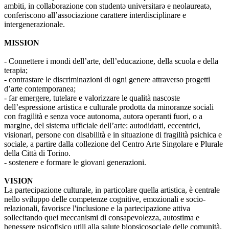
ambiti, in collaborazione con studentə universitarə e neolaureatə,
conferiscono all’associazione carattere interdisciplinare e
intergenerazionale.
MISSION
- Connettere i mondi dell’arte, dell’educazione, della scuola e della
terapia;
- contrastare le discriminazioni di ogni genere attraverso progetti
d’arte contemporanea;
- far emergere, tutelare e valorizzare le qualità nascoste
dell’espressione artistica e culturale prodotta da minoranze sociali
con fragilità e senza voce autonoma, autorə operanti fuori, o a
margine, del sistema ufficiale dell’arte: autodidatti, eccentrici,
visionari, persone con disabilità e in situazione di fragilità psichica e
sociale, a partire dalla collezione del Centro Arte Singolare e Plurale
della Città di Torino.
- sostenere e formare le giovani generazioni.
VISION
La partecipazione culturale, in particolare quella artistica, è centrale
nello sviluppo delle competenze cognitive, emozionali e socio-
relazionali, favorisce l'inclusione e la partecipazione attiva
sollecitando quei meccanismi di consapevolezza, autostima e
benessere psicofisico utili alla salute biopsicosociale delle comunità.