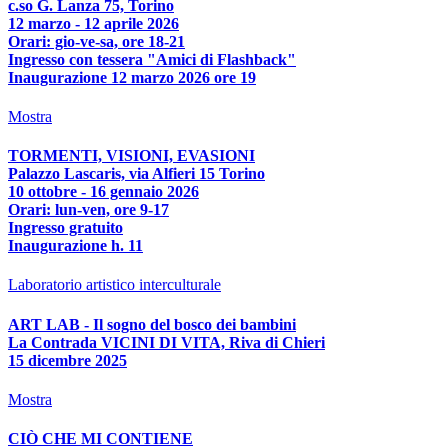
c.so G. Lanza 75, Torino
12 marzo - 12 aprile 2026
Orari: gio-ve-sa, ore 18-21
Ingresso con tessera "Amici di Flashback"
Inaugurazione 12 marzo 2026 ore 19
Mostra
TORMENTI, VISIONI, EVASIONI
Palazzo Lascaris, via Alfieri 15 Torino
10 ottobre - 16 gennaio 2026
Orari: lun-ven, ore 9-17
Ingresso gratuito
Inaugurazione h. 11
Laboratorio artistico interculturale
ART LAB - Il sogno del bosco dei bambini
La Contrada VICINI DI VITA, Riva di Chieri
15 dicembre 2025
Mostra
CIÒ CHE MI CONTIENE