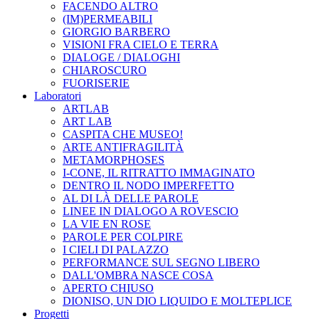
FACENDO ALTRO
(IM)PERMEABILI
GIORGIO BARBERO
VISIONI FRA CIELO E TERRA
DIALOGE / DIALOGHI
CHIAROSCURO
FUORISERIE
Laboratori
ARTLAB
ART LAB
CASPITA CHE MUSEO!
ARTE ANTIFRAGILITÀ
METAMORPHOSES
I-CONE, IL RITRATTO IMMAGINATO
DENTRO IL NODO IMPERFETTO
AL DI LÀ DELLE PAROLE
LINEE IN DIALOGO A ROVESCIO
LA VIE EN ROSE
PAROLE PER COLPIRE
I CIELI DI PALAZZO
PERFORMANCE SUL SEGNO LIBERO
DALL'OMBRA NASCE COSA
APERTO CHIUSO
DIONISO, UN DIO LIQUIDO E MOLTEPLICE
Progetti