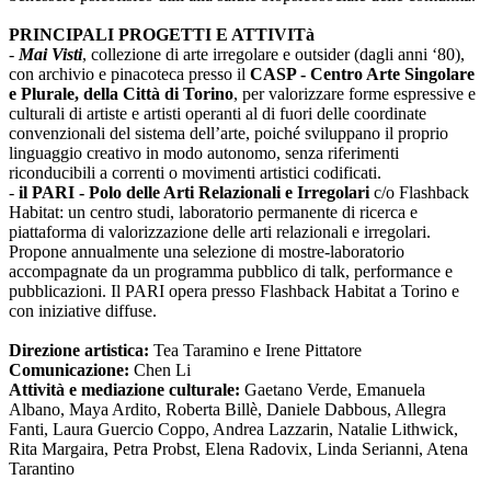
PRINCIPALI PROGETTI E ATTIVITà
-
Mai Visti
, collezione di arte irregolare e outsider (dagli anni ‘80),
con archivio e pinacoteca presso il
CASP - Centro Arte Singolare
e Plurale, della Città di Torino
, per valorizzare forme espressive e
culturali di artiste e artisti operanti al di fuori delle coordinate
convenzionali del sistema dell’arte, poiché sviluppano il proprio
linguaggio creativo in modo autonomo, senza riferimenti
riconducibili a correnti o movimenti artistici codificati.
-
il PARI - Polo delle Arti Relazionali e Irregolari
c/o Flashback
Habitat: un centro studi, laboratorio permanente di ricerca e
piattaforma di valorizzazione delle arti relazionali e irregolari.
Propone annualmente una selezione di mostre-laboratorio
accompagnate da un programma pubblico di talk, performance e
pubblicazioni. Il PARI opera presso Flashback Habitat a Torino e
con iniziative diffuse.
Direzione artistica:
Tea Taramino e Irene Pittatore
Comunicazione:
Chen Li
Attività e mediazione culturale:
Gaetano Verde, Emanuela
Albano, Maya Ardito, Roberta Billè, Daniele Dabbous, Allegra
Fanti, Laura Guercio Coppo, Andrea Lazzarin, Natalie Lithwick,
Rita Margaira, Petra Probst, Elena Radovix, Linda Serianni, Atena
Tarantino