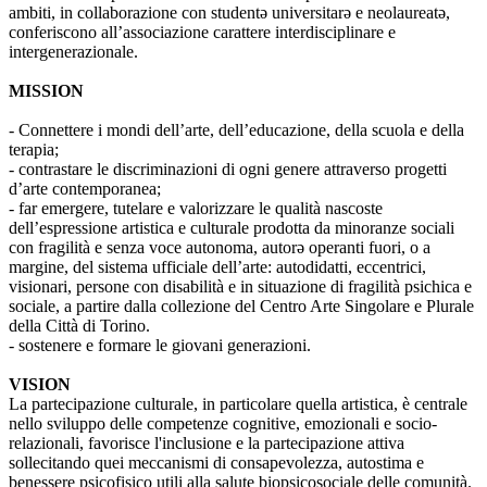
ambiti, in collaborazione con studentə universitarə e neolaureatə,
conferiscono all’associazione carattere interdisciplinare e
intergenerazionale.
MISSION
- Connettere i mondi dell’arte, dell’educazione, della scuola e della
terapia;
- contrastare le discriminazioni di ogni genere attraverso progetti
d’arte contemporanea;
- far emergere, tutelare e valorizzare le qualità nascoste
dell’espressione artistica e culturale prodotta da minoranze sociali
con fragilità e senza voce autonoma, autorə operanti fuori, o a
margine, del sistema ufficiale dell’arte: autodidatti, eccentrici,
visionari, persone con disabilità e in situazione di fragilità psichica e
sociale, a partire dalla collezione del Centro Arte Singolare e Plurale
della Città di Torino.
- sostenere e formare le giovani generazioni.
VISION
La partecipazione culturale, in particolare quella artistica, è centrale
nello sviluppo delle competenze cognitive, emozionali e socio-
relazionali, favorisce l'inclusione e la partecipazione attiva
sollecitando quei meccanismi di consapevolezza, autostima e
benessere psicofisico utili alla salute biopsicosociale delle comunità.