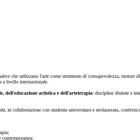
iative che utilizzano l'arte come strumento di consapevolezza, motore di
 a livello internazionale.
le, dell'educazione artistica e dell'arteterapia
: discipline distinte e i
biti, in collaborazione con studentə universitarə e neolaureatə, conferisc
apia;
rte contemporanea;