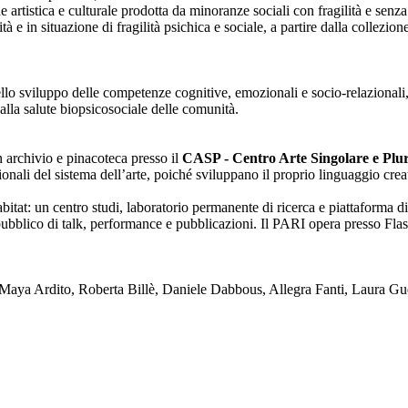
one artistica e culturale prodotta da minoranze sociali con fragilità e se
lità e in situazione di fragilità psichica e sociale, a partire dalla collezi
nello sviluppo delle competenze cognitive, emozionali e socio-relazionali,
alla salute biopsicosociale delle comunità.
on archivio e pinacoteca presso il
CASP - Centro Arte Singolare e Plura
enzionali del sistema dell’arte, poiché sviluppano il proprio linguaggio c
tat: un centro studi, laboratorio permanente di ricerca e piattaforma di
blico di talk, performance e pubblicazioni. Il PARI opera presso Flash
ya Ardito, Roberta Billè, Daniele Dabbous, Allegra Fanti, Laura Gue