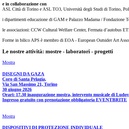
e in collaborazione con
ASL Città di Torino e ASL TO3, Università degli Studi di Torino, Poli
i dipartimenti educazione di GAM e Palazzo Madama / Fondazione T
le associazioni: CCW Cultural Welfare Center, Fermata d’autobus ETS
Forme in bilico APS è membro di EOA - European Outsider Art Associat
Le nostre attività: mostre - laboratori - progetti
Mostra
DISEGNI DA GAZA
Coro di Santa Pelagia,
Via San Massimo 21, Torino
30 giugno 2026
Orari: 17.30 inaugurazione mostra, intervento musicale di Ludov
Ingresso gratuito con prenotazione obbligatoria EVENTBRITE
Mostra
DISPOSITIVI DI PROTEZIONE INDIVIDUALE