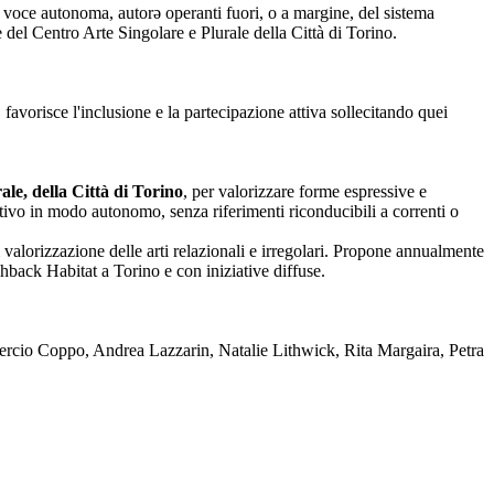
nza voce autonoma, autorə operanti fuori, o a margine, del sistema
one del Centro Arte Singolare e Plurale della Città di Torino.
 favorisce l'inclusione e la partecipazione attiva sollecitando quei
le, della Città di Torino
, per valorizzare forme espressive e
reativo in modo autonomo, senza riferimenti riconducibili a correnti o
 valorizzazione delle arti relazionali e irregolari. Propone annualmente
back Habitat a Torino e con iniziative diffuse.
rcio Coppo, Andrea Lazzarin, Natalie Lithwick, Rita Margaira, Petra