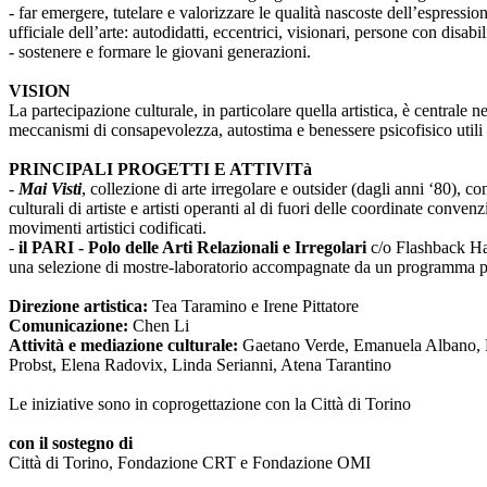
- far emergere, tutelare e valorizzare le qualità nascoste dell’espressi
ufficiale dell’arte: autodidatti, eccentrici, visionari, persone con disabi
- sostenere e formare le giovani generazioni.
VISION
La partecipazione culturale, in particolare quella artistica, è centrale 
meccanismi di consapevolezza, autostima e benessere psicofisico utili 
PRINCIPALI PROGETTI E ATTIVITà
-
Mai Visti
, collezione di arte irregolare e outsider (dagli anni ‘80), c
culturali di artiste e artisti operanti al di fuori delle coordinate conv
movimenti artistici codificati.
-
il PARI - Polo delle Arti Relazionali e Irregolari
c/o Flashback Habi
una selezione di mostre-laboratorio accompagnate da un programma pub
Direzione artistica:
Tea Taramino e Irene Pittatore
Comunicazione:
Chen Li
Attività e mediazione culturale:
Gaetano Verde, Emanuela Albano, Ma
Probst, Elena Radovix, Linda Serianni, Atena Tarantino
Le iniziative sono in coprogettazione con la Città di Torino
con il sostegno di
Città di Torino, Fondazione CRT e Fondazione OMI