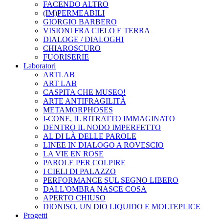
FACENDO ALTRO
(IM)PERMEABILI
GIORGIO BARBERO
VISIONI FRA CIELO E TERRA
DIALOGE / DIALOGHI
CHIAROSCURO
FUORISERIE
Laboratori
ARTLAB
ART LAB
CASPITA CHE MUSEO!
ARTE ANTIFRAGILITÀ
METAMORPHOSES
I-CONE, IL RITRATTO IMMAGINATO
DENTRO IL NODO IMPERFETTO
AL DI LÀ DELLE PAROLE
LINEE IN DIALOGO A ROVESCIO
LA VIE EN ROSE
PAROLE PER COLPIRE
I CIELI DI PALAZZO
PERFORMANCE SUL SEGNO LIBERO
DALL'OMBRA NASCE COSA
APERTO CHIUSO
DIONISO, UN DIO LIQUIDO E MOLTEPLICE
Progetti