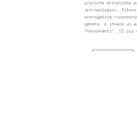
pratiche artistiche p
antropologico, filoso
prerogativa riconosci
genere, è invece un a
funzionanti". Il cui 
Leggi di più