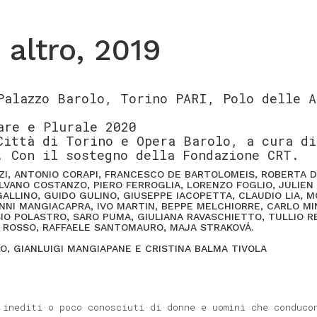
altro, 2019
Palazzo Barolo, Torino PARI, Polo delle A
are e Plurale 2020
Città di Torino e Opera Barolo, a cura di
. Con il sostegno della Fondazione CRT.
ZZI, ANTONIO CORAPI, FRANCESCO DE BARTOLOMEIS, ROBERTA D
VANO COSTANZO, PIERO FERROGLIA, LORENZO FOGLIO, JULIEN 
 GALLINO, GUIDO GULINO, GIUSEPPE IACOPETTA, CLAUDIO LIA, M
NNI MANGIACAPRA, IVO MARTIN, BEPPE MELCHIORRE, CARLO MI
IO POLASTRO, SARO PUMA, GIULIANA RAVASCHIETTO, TULLIO R
 ROSSO, RAFFAELE SANTOMAURO, MAJA STRAKOVÁ.
O, GIANLUIGI MANGIAPANE E CRISTINA BALMA TIVOLA
 inediti o poco conosciuti di donne e uomini che conduco