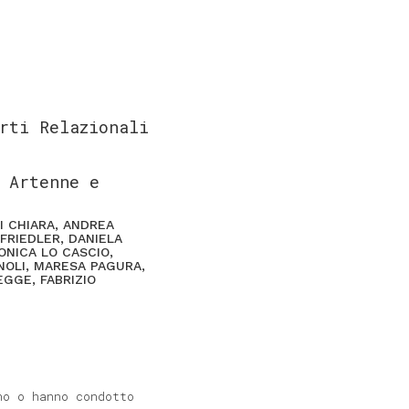
rti Relazionali
 Artenne e
I CHIARA, ANDREA
FRIEDLER, DANIELA
ONICA LO CASCIO,
NOLI, MARESA PAGURA,
EGGE, FABRIZIO
no o hanno condotto